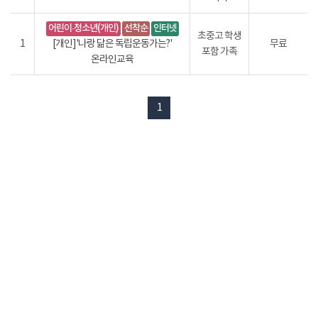
어린이·청소년(개인)
선착순
인터넷
초중고 학생
1
[개인]'나랑 닮은 독립운동가는?'
무료
포함 가족
온라인교육
1