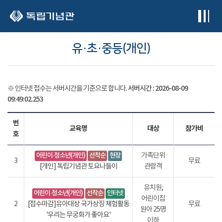
본문 바로가기
유·초·중등(개인)
서버시간 :
2026-08-09
※ 인터넷 접수는 서버시간을 기준으로 합니다.
09:49:02.263
번
교육명
대상
참가비
호
어린이·청소년(개인)
선착순
현장
가족단위
3
무료
[개인] 독립기념관 토요나들이
관람객
유치원,
어린이·청소년(개인)
선착순
인터넷
어린이집
2
[접수마감]유아대상 국가상징 체험활동
무료
원아 25명
'우리는 무궁화가 좋아요'
이하