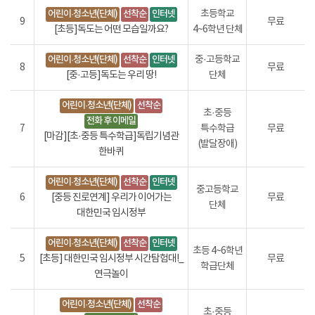
어린이·청소년(단체)
선착순
인터넷
초등학교
9
무료
[초등]독도는 어떤 모습일까요?
4~6학년 단체
어린이·청소년(단체)
선착순
인터넷
중·고등학교
8
무료
[중·고등]독도는 우리 땅!
단체
어린이·청소년(단체)
선착순
초·중등
전화 후 이메일
7
특수학급
무료
[마감][초·중등 특수학급]독립기념관
(발달장애)
한바퀴
어린이·청소년(단체)
선착순
인터넷
중고등학교
6
[중등 진로연계] 우리가 이어가는
무료
단체
대한민국 임시정부
어린이·청소년(단체)
선착순
인터넷
초등 4~6학년
5
[초등] 대한민국 임시정부 시간탐험대!_
무료
학급단체
연극놀이
어린이·청소년(단체)
선착순
초·중등