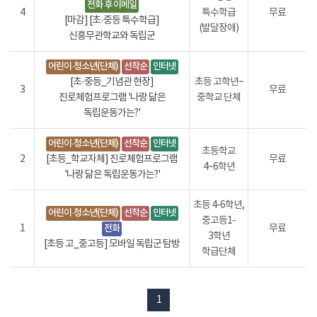
전화 후 이메일
4
특수학급
무료
[마감] [초·중등 특수학급]
(발달장애)
신흥무관학교와 독립군
어린이·청소년(단체)
선착순
인터넷
[초·중등_기념관 현장]
초등 고학년~
3
무료
진로체험프로그램 '나랑 닮은
중학교 단체
독립운동가는?'
어린이·청소년(단체)
선착순
인터넷
초등학교
2
[초등_학교자체] 진로체험프로그램
무료
4~6학년
'나랑 닮은 독립운동가는?'
초등 4-6학년,
어린이·청소년(단체)
선착순
인터넷
중고등1-
1
전화
무료
3학년
[초등 고_중고등] 모바일 독립군 탐방
학급단체
1