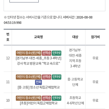
서버시간 :
2026-08-08
※ 인터넷 접수는 서버시간을 기준으로 합니다.
04:53:20.028
번
교육명
대상
참가비
호
경기남부·
어린이·청소년(단체)
선착순
인터넷
대전·세종
12
[경기남부·대전·세종_초등 3·4학년]
무료
지역 초등
강사 학교 방문교육 "학교 속으로"
3·4학년
어린이·청소년(단체)
선착순
인터넷
중·고등학교
11
전화
무료
단체
[중·고등] 청소년 독립군체험학교
어린이·청소년(단체)
선착순
인터넷
초등학교
10
무료
[초등]어린이 독립군체험학교
4~6학년 단체