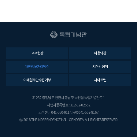
고객헌장
이용약관
개인정보처리방침
저작권정책
이메일무단수집거부
사이트맵
31232 충청남도 천안시 동남구 목천읍 독립기념관로 1
사업자등록번호 : 312-82-02552
고객센터 041-560-0114. FAX 041-557-8167.
ⓒ 2018 THE INDEPENDENCE HALL OF KOREA. ALL RIGHTS RESERVED.