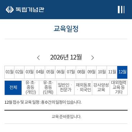
본문 바로가기
교육일정
2026년 12월
01월
02월
03월
04월
05월
06월
07월
08월
09월
10월
11월
12월
유·초·
유·초·
대외협력
일반인ㆍ
재외동포
강사양성
전체
중등
중등
교육 등
전문가
ㆍ외국인
교육
(개인)
(단체)
기타
12
0
월 접수 및 교육 일정 : 총
건의 일정이 있습니다.
교육 준비중입니다.