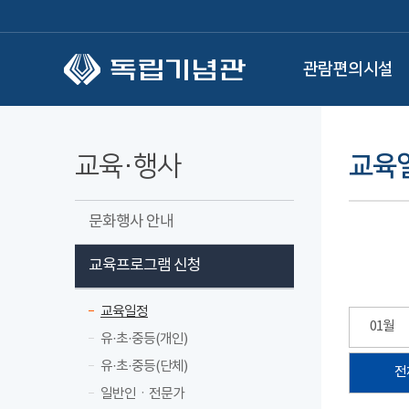
본문 바로가기
관람편의시설
교육·행사
교육
문화행사 안내
교육프로그램 신청
교육일정
01월
유·초·중등(개인)
유·초·중등(단체)
전
일반인ㆍ전문가