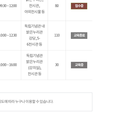
09:30 ~ 12:00
전시관,
80
접수중
야외전시물 등
독립기념관 내
밝은누리관
10:00 ~ 12:30
110
교육종료
강당, 5-
6전시관 등
독립기념관
밝은누리관
10:00 ~ 16:00
30
교육중
(강의실),
전시관 등
에 따라 누구나 이용할 수 있습니다.