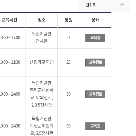
맨위로
교육시간
장소
정원
상태
독립기념관
13:00 ~ 17:00
0
교육중
전시관
10:00 ~ 11:30
신청학교 학급
25
교육종료
독립기념관
독립군체험학
10:00 ~ 14:00
30
교육종료
교, 야외전시,
2·3·5전시관
독립기념관
10:00 ~ 14:30
독립군체험학
30
교육중
교, 3,5전시관