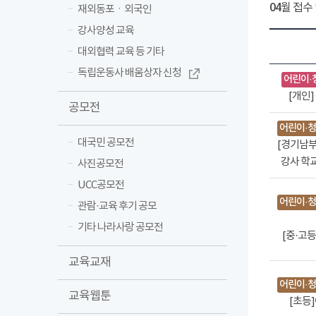
04
월 접수 
재외동포ㆍ외국인
강사양성 교육
대외협력 교육 등 기타
독립운동사 배움상자 신청
어린이·
[개인
공모전
어린이·청
대국민 공모전
[경기남부
강사 학
사진공모전
UCC공모전
어린이·청
관람·교육 후기 공모
기타 나라사랑 공모전
[중·고
교육교재
어린이·청
교육웹툰
[초등