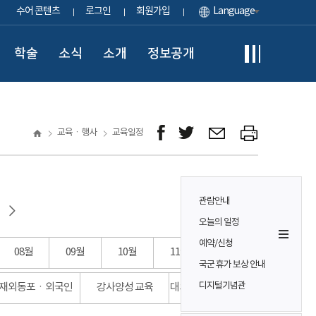
수어 콘텐츠
로그인
회원가입
Language
학술
소식
소개
정보공개
교육ㆍ행사
교육일정
관람안내
오늘의 일정
예약/신청
08월
09월
10월
11월
12월
국군 휴가 보상 안내
디지털기념관
재외동포ㆍ외국인
강사양성 교육
대외협력 교육 등 기타