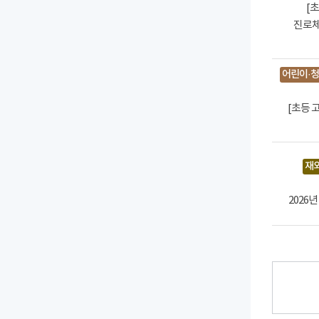
[
진로체
어린이·청
[초등 
재
2026