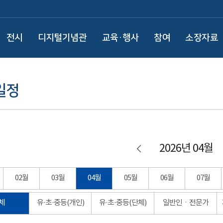
전시
디지털기념관
교육·행사
참여
소장자료
일정
2026년 04월
02월
03월
04월
05월
06월
07월
체
유·초·중등(개인)
유·초·중등(단체)
일반인ㆍ전문가