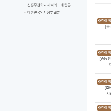
신흥무관학교 새벽의 노래 웹툰
대한민국임시정부 웹툰
어린이·청
[중
어린이·청
[중등 
어린이·청
[초
시
어린이·청