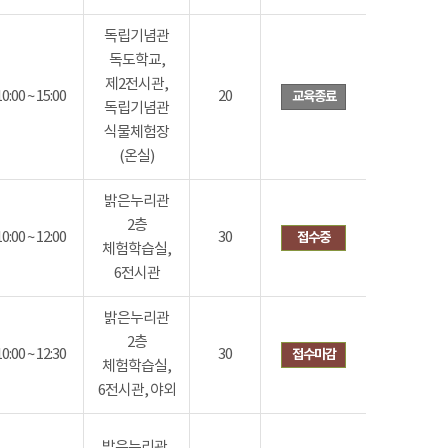
독립기념관
독도학교,
제2전시관,
10:00 ~ 15:00
20
교육종료
독립기념관
식물체험장
(온실)
밝은누리관
2층
10:00 ~ 12:00
30
접수중
체험학습실,
6전시관
밝은누리관
2층
10:00 ~ 12:30
30
접수마감
체험학습실,
6전시관, 야외
밝은누리관,