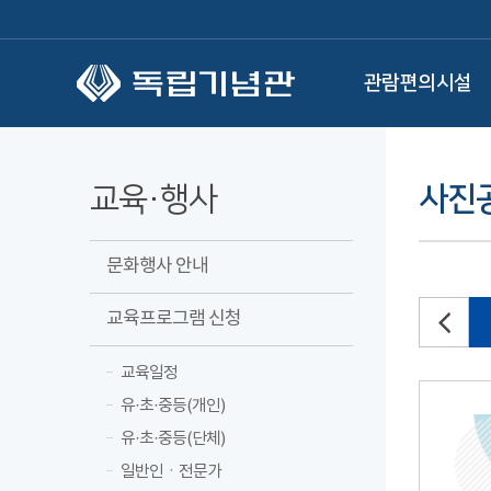
본문 바로가기
관람편의시설
교육·행사
사진
문화행사 안내
교육프로그램 신청
교육일정
유·초·중등(개인)
유·초·중등(단체)
일반인ㆍ전문가