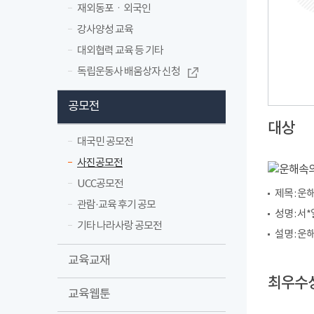
재외동포ㆍ외국인
강사양성 교육
대외협력 교육 등 기타
독립운동사 배움상자 신청
공모전
대상
대국민 공모전
사진공모전
UCC공모전
제목 : 
관람·교육 후기 공모
성명 : 서*
기타 나라사랑 공모전
설명 : 
교육교재
최우수
교육웹툰