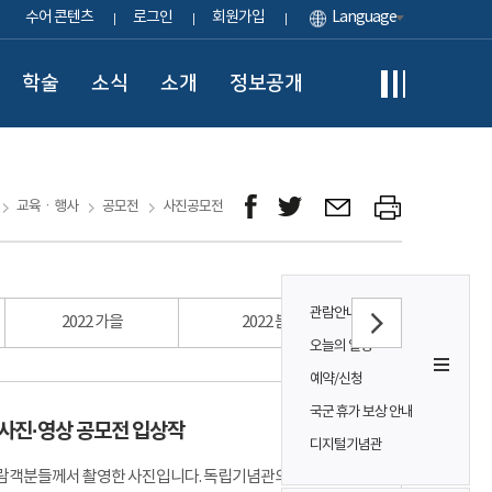
수어 콘텐츠
로그인
회원가입
Language
학술
소식
소개
정보공개
교육ㆍ행사
공모전
사진공모전
관람안내
2022 가을
2022 봄
2021 가을
오늘의 일정
예약/신청
국군 휴가 보상 안내
 사진·영상 공모전 입상작
디지털기념관
람객분들께서 촬영한 사진입니다. 독립기념관의