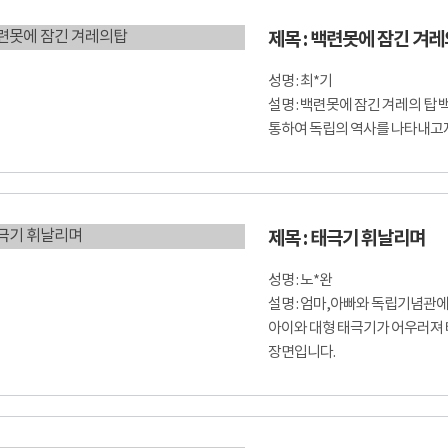
제목 : 백련못에 잠긴 겨
성명 : 최*기
설명 : 백련못에 잠긴 겨레의 
통하여 독립의 역사를 나타내고
제목 : 태극기 휘날리며
성명 : 노*완
설명 : 엄마,아빠와 독립기념관
아이와 대형 태극기가 어우러져
장면입니다.