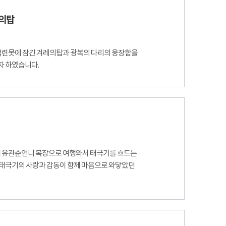
레의탑
탑 백련못에 잠긴 겨레의탑과 광복의 다리의 웅장함을
자 하였습니다.
에 유관순언니 복장으로 여행와서 태극기를 흐드는
 태극기의 사랑과 감동이 함께 마음으로 와닿았던