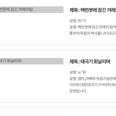
제목 : 백련못에 잠긴 겨
성명 : 최*기
설명 : 백련못에 잠긴 겨레의 
통하여 독립의 역사를 나타내고
제목 : 태극기 휘날리며
성명 : 노*완
설명 : 엄마,아빠와 독립기념관
아이와 대형 태극기가 어우러져
장면입니다.