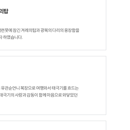
레의탑
탑 백련못에 잠긴 겨레의탑과 광복의 다리의 웅장함을
자 하였습니다.
에 유관순언니 복장으로 여행와서 태극기를 흐드는
 태극기의 사랑과 감동이 함께 마음으로 와닿았던