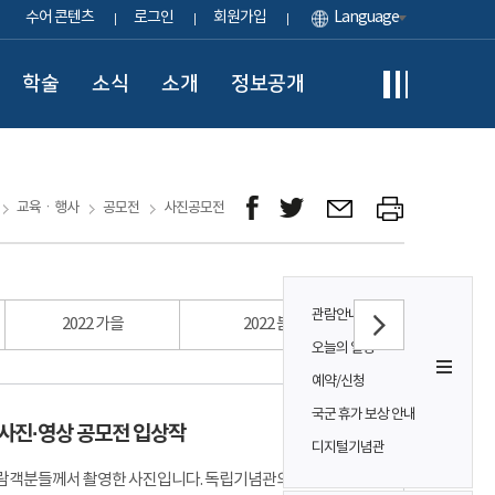
수어 콘텐츠
로그인
회원가입
Language
학술
소식
소개
정보공개
교육ㆍ행사
공모전
사진공모전
관람안내
2022 가을
2022 봄
2021 가을
오늘의 일정
예약/신청
국군 휴가 보상 안내
 사진·영상 공모전 입상작
디지털기념관
람객분들께서 촬영한 사진입니다. 독립기념관의