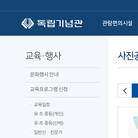
본문 바로가기
관람편의시설
교육·행사
사진
문화행사 안내
교육프로그램 신청
교육일정
유·초·중등(개인)
유·초·중등(단체)
일반인ㆍ전문가