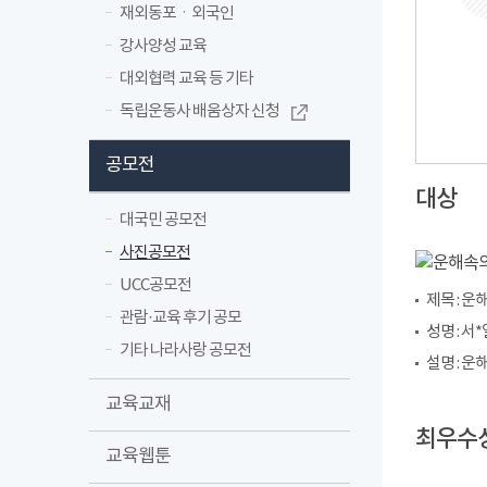
재외동포ㆍ외국인
강사양성 교육
대외협력 교육 등 기타
독립운동사 배움상자 신청
공모전
대상
대국민 공모전
사진공모전
UCC공모전
제목 : 
관람·교육 후기 공모
성명 : 서*
기타 나라사랑 공모전
설명 : 
교육교재
최우수
교육웹툰