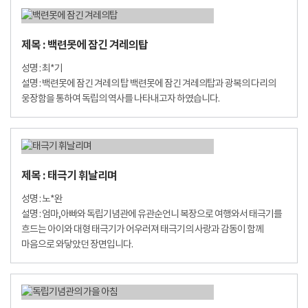
제목 : 백련못에 잠긴 겨레의탑
성명 : 최*기
설명 : 백련못에 잠긴 겨레의 탑 백련못에 잠긴 겨레의탑과 광복의 다리의
웅장함을 통하여 독립의 역사를 나타내고자 하였습니다.
제목 : 태극기 휘날리며
성명 : 노*완
설명 : 엄마,아빠와 독립기념관에 유관순언니 복장으로 여행와서 태극기를
흐드는 아이와 대형 태극기가 어우러져 태극기의 사랑과 감동이 함께
마음으로 와닿았던 장면입니다.