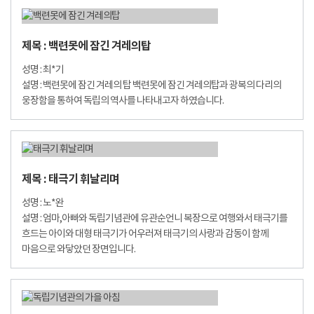
제목 : 백련못에 잠긴 겨레의탑
성명 : 최*기
설명 : 백련못에 잠긴 겨레의 탑 백련못에 잠긴 겨레의탑과 광복의 다리의
웅장함을 통하여 독립의 역사를 나타내고자 하였습니다.
제목 : 태극기 휘날리며
성명 : 노*완
설명 : 엄마,아빠와 독립기념관에 유관순언니 복장으로 여행와서 태극기를
흐드는 아이와 대형 태극기가 어우러져 태극기의 사랑과 감동이 함께
마음으로 와닿았던 장면입니다.