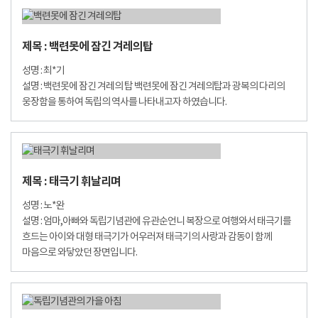
제목 : 백련못에 잠긴 겨레의탑
성명 : 최*기
설명 : 백련못에 잠긴 겨레의 탑 백련못에 잠긴 겨레의탑과 광복의 다리의
웅장함을 통하여 독립의 역사를 나타내고자 하였습니다.
제목 : 태극기 휘날리며
성명 : 노*완
설명 : 엄마,아빠와 독립기념관에 유관순언니 복장으로 여행와서 태극기를
흐드는 아이와 대형 태극기가 어우러져 태극기의 사랑과 감동이 함께
마음으로 와닿았던 장면입니다.