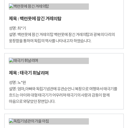
제목 : 백련못에 잠긴 겨레의탑
성명 : 최*기
설명 : 백련못에 잠긴 겨레의 탑 백련못에 잠긴 겨레의탑과 광복의 다리의
웅장함을 통하여 독립의 역사를 나타내고자 하였습니다.
제목 : 태극기 휘날리며
성명 : 노*완
설명 : 엄마,아빠와 독립기념관에 유관순언니 복장으로 여행와서 태극기를
흐드는 아이와 대형 태극기가 어우러져 태극기의 사랑과 감동이 함께
마음으로 와닿았던 장면입니다.