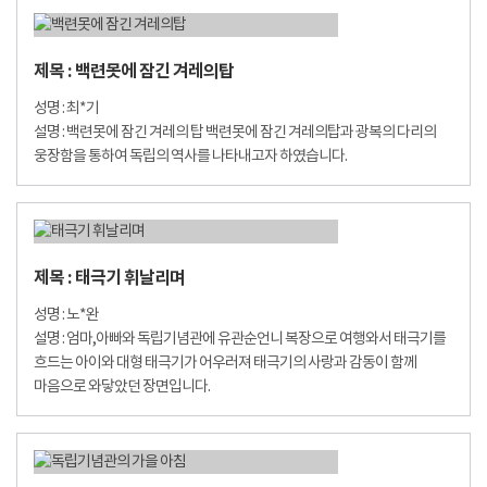
제목 : 백련못에 잠긴 겨레의탑
성명 : 최*기
설명 : 백련못에 잠긴 겨레의 탑 백련못에 잠긴 겨레의탑과 광복의 다리의
웅장함을 통하여 독립의 역사를 나타내고자 하였습니다.
제목 : 태극기 휘날리며
성명 : 노*완
설명 : 엄마,아빠와 독립기념관에 유관순언니 복장으로 여행와서 태극기를
흐드는 아이와 대형 태극기가 어우러져 태극기의 사랑과 감동이 함께
마음으로 와닿았던 장면입니다.