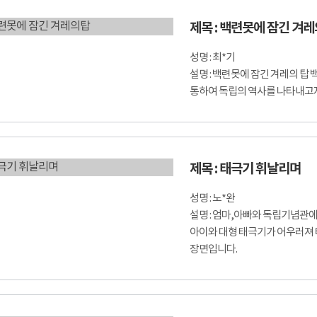
제목 : 백련못에 잠긴 겨
성명 : 최*기
설명 : 백련못에 잠긴 겨레의 
통하여 독립의 역사를 나타내고
제목 : 태극기 휘날리며
성명 : 노*완
설명 : 엄마,아빠와 독립기념관
아이와 대형 태극기가 어우러져
장면입니다.