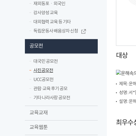
재외동포ㆍ외국인
강사양성 교육
대외협력 교육 등 기타
독립운동사 배움상자 신청
공모전
대상
대국민 공모전
사진공모전
UCC공모전
제목 : 
관람·교육 후기 공모
성명 : 서*
기타 나라사랑 공모전
설명 : 
교육교재
최우수
교육웹툰