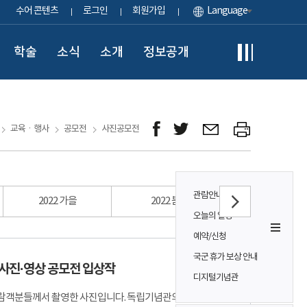
수어 콘텐츠
로그인
회원가입
Language
학술
소식
소개
정보공개
교육ㆍ행사
공모전
사진공모전
관람안내
2022 가을
2022 봄
2021 가을
오늘의 일정
예약/신청
국군 휴가 보상 안내
 사진·영상 공모전 입상작
디지털기념관
람객분들께서 촬영한 사진입니다. 독립기념관의