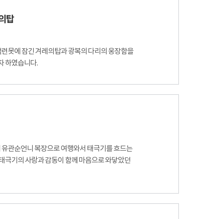
레의탑
탑 백련못에 잠긴 겨레의탑과 광복의 다리의 웅장함을
자 하였습니다.
에 유관순언니 복장으로 여행와서 태극기를 흐드는
 태극기의 사랑과 감동이 함께 마음으로 와닿았던