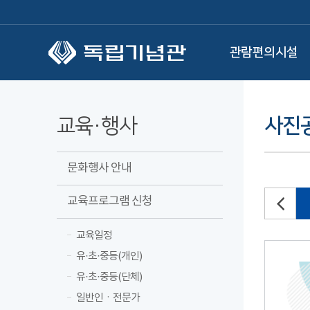
본문 바로가기
관람편의시설
교육·행사
사진
문화행사 안내
교육프로그램 신청
교육일정
유·초·중등(개인)
유·초·중등(단체)
일반인ㆍ전문가