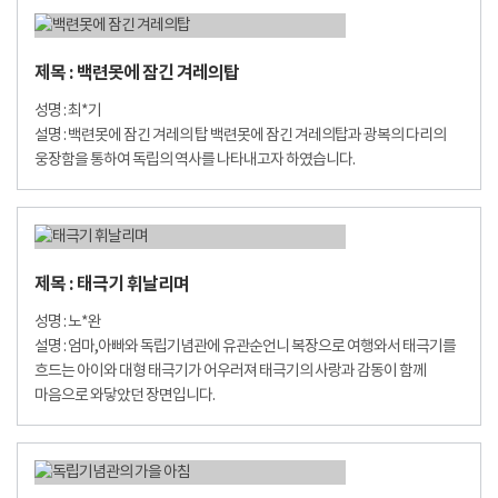
제목 : 백련못에 잠긴 겨레의탑
성명 : 최*기
설명 : 백련못에 잠긴 겨레의 탑 백련못에 잠긴 겨레의탑과 광복의 다리의
웅장함을 통하여 독립의 역사를 나타내고자 하였습니다.
제목 : 태극기 휘날리며
성명 : 노*완
설명 : 엄마,아빠와 독립기념관에 유관순언니 복장으로 여행와서 태극기를
흐드는 아이와 대형 태극기가 어우러져 태극기의 사랑과 감동이 함께
마음으로 와닿았던 장면입니다.