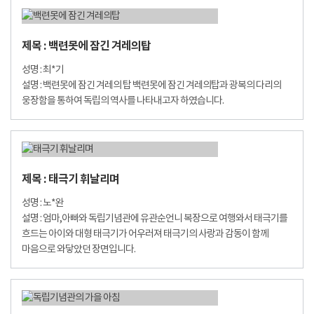
제목 : 백련못에 잠긴 겨레의탑
성명 : 최*기
설명 : 백련못에 잠긴 겨레의 탑 백련못에 잠긴 겨레의탑과 광복의 다리의
웅장함을 통하여 독립의 역사를 나타내고자 하였습니다.
제목 : 태극기 휘날리며
성명 : 노*완
설명 : 엄마,아빠와 독립기념관에 유관순언니 복장으로 여행와서 태극기를
흐드는 아이와 대형 태극기가 어우러져 태극기의 사랑과 감동이 함께
마음으로 와닿았던 장면입니다.