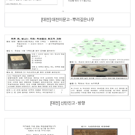
[대전] 대전이문고 - 뿌리깊은나무
[대전] 신탄진고 - 방향