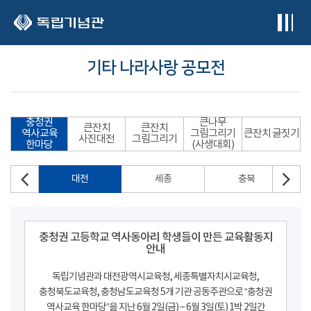
본문 바로가기
기타 나라사랑 공모전
충청권
큰나무
큰잔치
큰잔치
역사교육
그림그리기
큰잔치 글짓기
사진대전
그림그리기
한마당
(사생대회)
대전
세종
충북
충청권 고등학교 역사동아리 학생들이 만든 교육활동지
안내
독립기념관과 대전광역시교육청, 세종특별자치시교육청,
충청북도교육청, 충청남도교육청 5개 기관 공동주관으로 “충청권
역사교육 한마당”을 지난 6월 2일(금) ~ 6월 3일(토) 1박 2일간