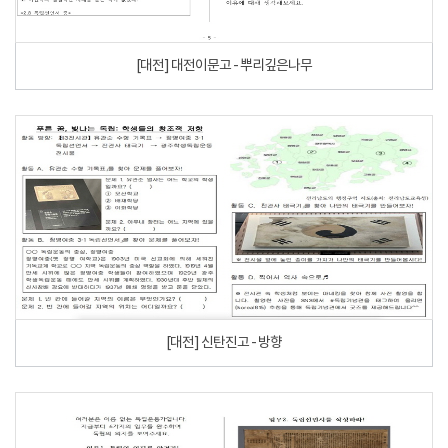
[대전] 대전이문고 - 뿌리깊은나무
[대전] 신탄진고 - 방향