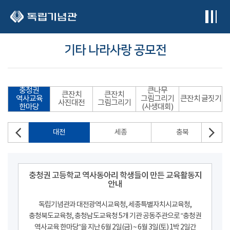
본문 바로가기
기타 나라사랑 공모전
충청권
큰나무
큰잔치
큰잔치
역사교육
그림그리기
큰잔치 글짓기
사진대전
그림그리기
한마당
(사생대회)
대전
세종
충북
충청권 고등학교 역사동아리 학생들이 만든 교육활동지
안내
독립기념관과 대전광역시교육청, 세종특별자치시교육청,
충청북도교육청, 충청남도교육청 5개 기관 공동주관으로 “충청권
역사교육 한마당”을 지난 6월 2일(금) ~ 6월 3일(토) 1박 2일간