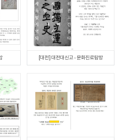
암
[대전] 대전대신고 - 문화진로탐방