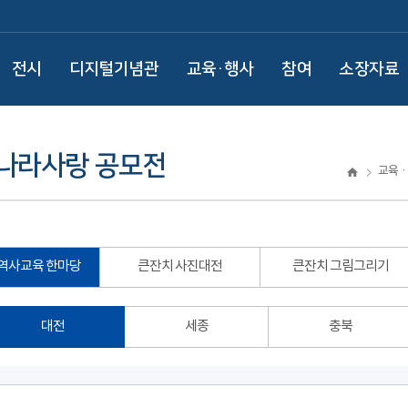
전시
디지털기념관
교육·행사
참여
소장자료
 나라사랑 공모전
교육
역사교육 한마당
큰잔치 사진대전
큰잔치 그림그리기
대전
세종
충북