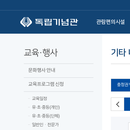
본문 바로가기
관람편의시설
교육·행사
기타
문화행사 안내
교육프로그램 신청
충청권 
교육일정
유·초·중등(개인)
유·초·중등(단체)
일반인ㆍ전문가