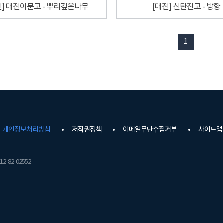
전] 대전이문고 - 뿌리깊은나무
[대전] 신탄진고 - 방향
1
개인정보처리방침
저작권정책
이메일무단수집거부
사이트맵
2-82-02552