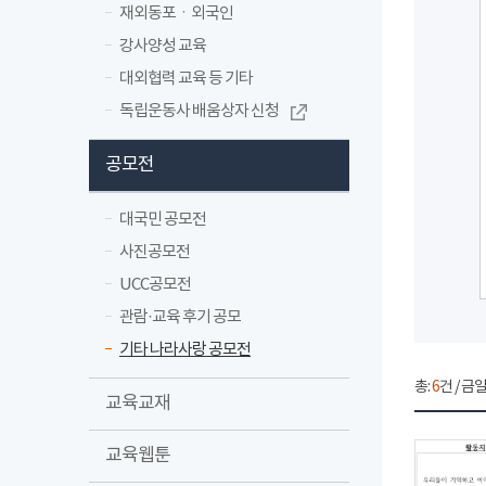
재외동포ㆍ외국인
강사양성 교육
대외협력 교육 등 기타
독립운동사 배움상자 신청
공모전
대국민 공모전
사진공모전
UCC공모전
관람·교육 후기 공모
기타 나라사랑 공모전
총:
6
건 / 금일
교육교재
교육웹툰