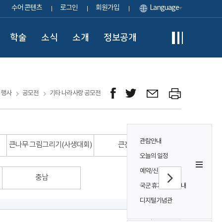
수어 콘텐츠
로그인
회원가입
Language
학술
소식
소개
정보공개
ㆍ행사
공모전
기타 나라사랑 공모전
관람안내
큰나무 그림그리기(사생대회)
큰잔치 글짓기
오늘의 일정
예약/신청
충남
국군 휴가 보상 안내
디지털기념관