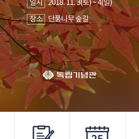
일시
2018. 11. 3(토) ~ 4(일)
장소
단풍나무 숲길