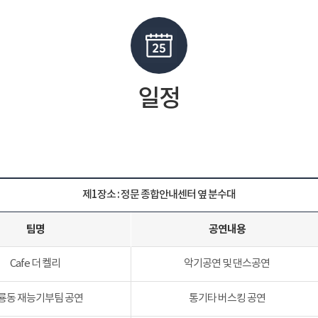
일정
제1장소 : 정문 종합안내센터 옆 분수대
팀명
공연내용
Cafe 더 켈리
악기공연 및 댄스공연
룡동 재능기부팀 공연
통기타 버스킹 공연