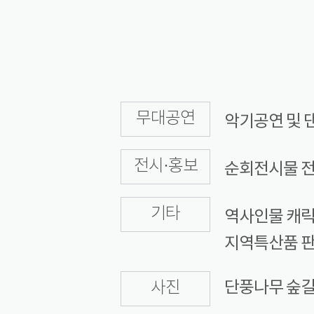
무대공연
악기공연 및 
전시·홍보
순회전시물 전
기타
역사인물 캐릭
지역특산품 
단풍나무 숲
사진