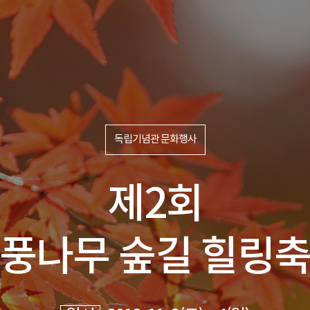
독립기념관 문화행사
제2회
풍나무 숲길 힐링