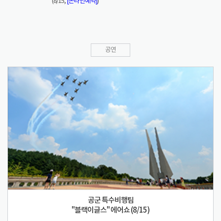
(8/15,
[온라인예약]
)
공연
공군 특수비행팀
"블랙이글스" 에어쇼 (8/15)