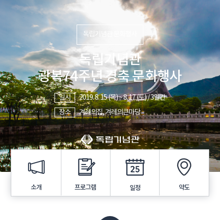
독립기념관 문화행사
독립기념관
광복74주년 경축 문화행사
일시
2019. 8. 15 (목) ~ 8. 17 (토) / 3일간
장소
겨레의집, 겨레의큰마당
프로그램
소개
약도
일정