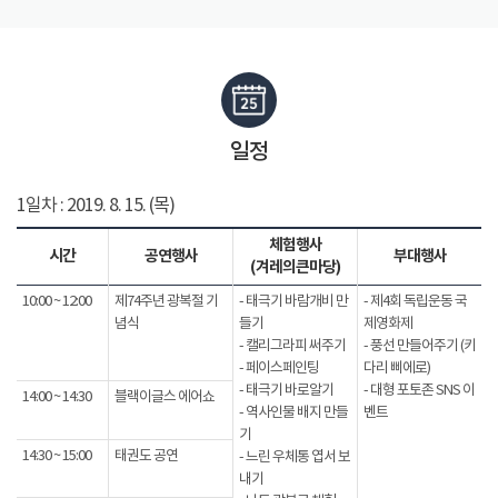
일정
1일차 : 2019. 8. 15. (목)
체험행사
시간
공연행사
부대행사
(겨레의큰마당)
10:00 ~ 12:00
제74주년 광복절 기
- 태극기 바람개비 만
- 제4회 독립운동 국
념식
들기
제영화제
- 캘리그라피 써주기
- 풍선 만들어주기 (키
- 페이스페인팅
다리 삐에로)
- 태극기 바로알기
- 대형 포토존 SNS 이
14:00 ~ 14:30
블랙이글스 에어쇼
- 역사인물 배지 만들
벤트
기
14:30 ~ 15:00
태권도 공연
- 느린 우체통 엽서 보
내기