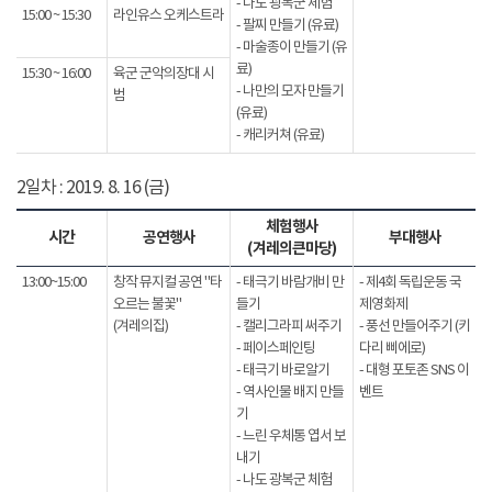
- 나도 광복군 체험
15:00 ~ 15:30
라인유스 오케스트라
- 팔찌 만들기 (유료)
- 마술종이 만들기 (유
료)
15:30 ~ 16:00
육군 군악의장대 시
- 나만의 모자 만들기
범
(유료)
- 캐리커쳐 (유료)
2일차 : 2019. 8. 16 (금)
체험행사
시간
공연행사
부대행사
(겨레의큰마당)
13:00~15:00
창작 뮤지컬 공연 "타
- 태극기 바람개비 만
- 제4회 독립운동 국
오르는 불꽃"
들기
제영화제
(겨레의집)
- 캘리그라피 써주기
- 풍선 만들어주기 (키
- 페이스페인팅
다리 삐에로)
- 태극기 바로알기
- 대형 포토존 SNS 이
- 역사인물 배지 만들
벤트
기
- 느린 우체통 엽서 보
내기
- 나도 광복군 체험