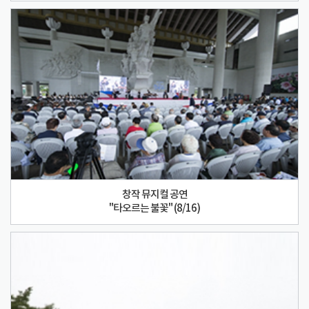
창작 뮤지컬 공연
"타오르는 불꽃" (8/16)