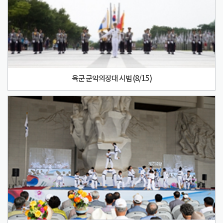
육군 군악의장대 시범 (8/15)