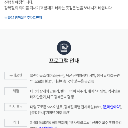
진행될 예정입니다.
광복절의 의미를 되새기고 함께 기뻐하는 뜻깊은 날을 보내시기 바랍니다.
※ 8/15 광복절은 주차료 면제
프로그램 안내
무대공연
블랙이글스 에어쇼 (공군), 육군 군악의장대 시범, 창작 뮤지컬 공연
"타오르는 불꽃", 대전예총 국악 및 무용 공연 등
체험
태극바람개비 만들기, 캘리그라피 써주기, 페이스페인팅, 역사인물
배지만들기, 나도 광복군 체험 등
전시·홍보
대형 포토존 SNS이벤트, 광복절 특별 전시해설 (8/15,
[온라인예약]
),
[특별전시] ‘기미년 이후 백년’
기타
제4회 독립운동 국제영화제, "역사저널 그날" 신병주 교수 초청 특강