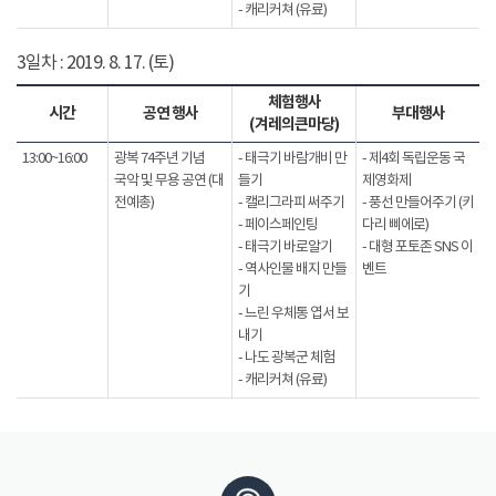
- 캐리커쳐 (유료)
3일차 : 2019. 8. 17. (토)
체험행사
시간
공연 행사
부대행사
(겨레의큰마당)
13:00~16:00
광복 74주년 기념
- 태극기 바람개비 만
- 제4회 독립운동 국
국악 및 무용 공연 (대
들기
제영화제
전예총)
- 캘리그라피 써주기
- 풍선 만들어주기 (키
- 페이스페인팅
다리 삐에로)
- 태극기 바로알기
- 대형 포토존 SNS 이
- 역사인물 배지 만들
벤트
기
- 느린 우체통 엽서 보
내기
- 나도 광복군 체험
- 캐리커쳐 (유료)