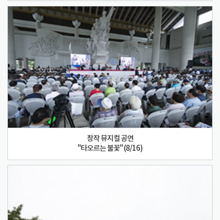
창작 뮤지컬 공연
"타오르는 불꽃" (8/16)