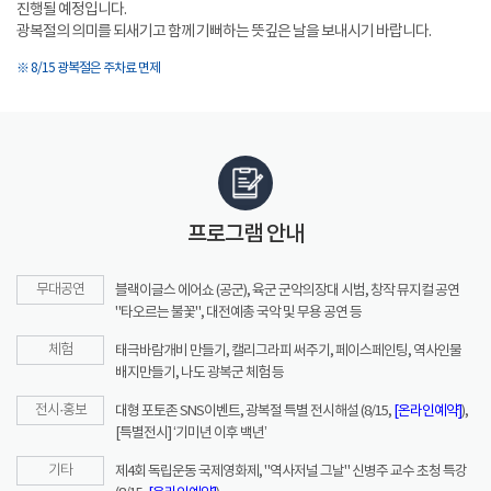
진행될 예정입니다.
광복절의 의미를 되새기고 함께 기뻐하는 뜻깊은 날을 보내시기 바랍니다.
※ 8/15 광복절은 주차료 면제
프로그램 안내
무대공연
블랙이글스 에어쇼 (공군), 육군 군악의장대 시범, 창작 뮤지컬 공연
"타오르는 불꽃", 대전예총 국악 및 무용 공연 등
체험
태극바람개비 만들기, 캘리그라피 써주기, 페이스페인팅, 역사인물
배지만들기, 나도 광복군 체험 등
전시·홍보
대형 포토존 SNS이벤트, 광복절 특별 전시해설 (8/15,
[온라인예약]
),
[특별전시] ‘기미년 이후 백년’
기타
제4회 독립운동 국제영화제, "역사저널 그날" 신병주 교수 초청 특강