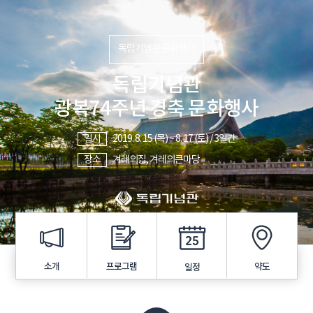
독립기념관 문화행사
독립기념관
광복74주년 경축 문화행사
일시
2019. 8. 15 (목) ~ 8. 17 (토) / 3일간
장소
겨레의집, 겨레의큰마당
프로그램
소개
약도
일정