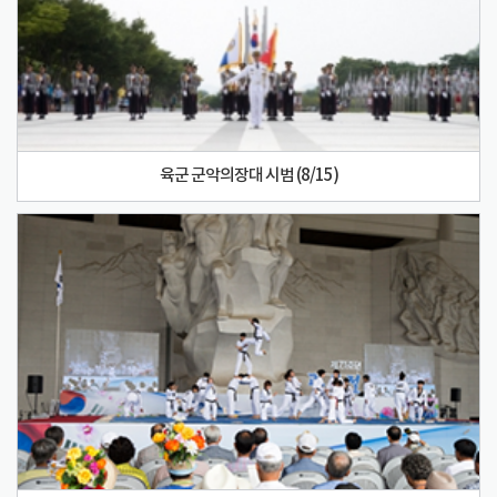
육군 군악의장대 시범 (8/15)