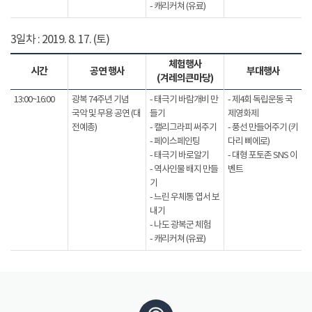
- 캐리커쳐 (유료)
3일차 : 2019. 8. 17. (토)
체험행사
시간
공연 행사
부대행사
(겨레의큰마당)
13:00~16:00
광복 74주년 기념
- 태극기 바람개비 만
- 제4회 독립운동 국
국악 및 무용 공연 (대
들기
제영화제
전예총)
- 캘리그라피 써주기
- 풍선 만들어주기 (키
- 페이스페인팅
다리 삐에로)
- 태극기 바로알기
- 대형 포토존 SNS 이
- 역사인물 배지 만들
벤트
기
- 느린 우체통 엽서 보
내기
- 나도 광복군 체험
- 캐리커쳐 (유료)