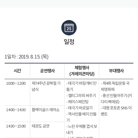
일정
1일차 : 2019. 8. 15. (목)
체험행사
시간
공연행사
부대행사
(겨레의큰마당)
10:00 ~ 12:00
제74주년 광복절 기
- 태극기 바람개비 만
- 제4회 독립운동 국
념식
들기
제영화제
- 캘리그라피 써주기
- 풍선 만들어주기 (키
- 페이스페인팅
다리 삐에로)
- 태극기 바로알기
- 대형 포토존 SNS 이
14:00 ~ 14:30
블랙이글스 에어쇼
- 역사인물 배지 만들
벤트
기
14:30 ~ 15:00
태권도 공연
- 느린 우체통 엽서 보
내기