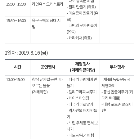
- 나도 광복군 체험
15:00 ~ 15:30
라인유스 오케스트라
- 팔찌 만들기 (유료)
- 마술종이 만들기 (유
료)
15:30 ~ 16:00
육군 군악의장대 시
- 나만의 모자 만들기
범
(유료)
- 캐리커쳐 (유료)
2일차 : 2019. 8. 16 (금)
체험행사
시간
공연행사
부대행사
(겨레의큰마당)
13:00~15:00
창작 뮤지컬 공연 "타
- 태극기 바람개비 만
- 제4회 독립운동 국
오르는 불꽃"
들기
제영화제
(겨레의집)
- 캘리그라피 써주기
- 풍선 만들어주기 (키
- 페이스페인팅
다리 삐에로)
- 태극기 바로알기
- 대형 포토존 SNS 이
- 역사인물 배지 만들
벤트
기
- 느린 우체통 엽서 보
내기
- 나도 광복군 체험