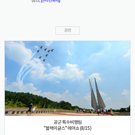
(8/15,
[온라인예약]
)
공연
공군 특수비행팀
"블랙이글스" 에어쇼 (8/15)