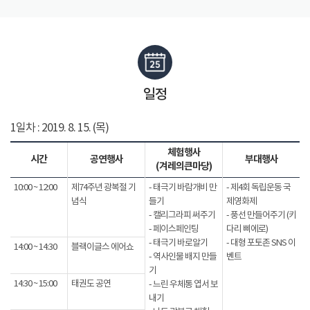
일정
1일차 : 2019. 8. 15. (목)
체험행사
시간
공연행사
부대행사
(겨레의큰마당)
10:00 ~ 12:00
제74주년 광복절 기
- 태극기 바람개비 만
- 제4회 독립운동 국
념식
들기
제영화제
- 캘리그라피 써주기
- 풍선 만들어주기 (키
- 페이스페인팅
다리 삐에로)
- 태극기 바로알기
- 대형 포토존 SNS 이
14:00 ~ 14:30
블랙이글스 에어쇼
- 역사인물 배지 만들
벤트
기
14:30 ~ 15:00
태권도 공연
- 느린 우체통 엽서 보
내기