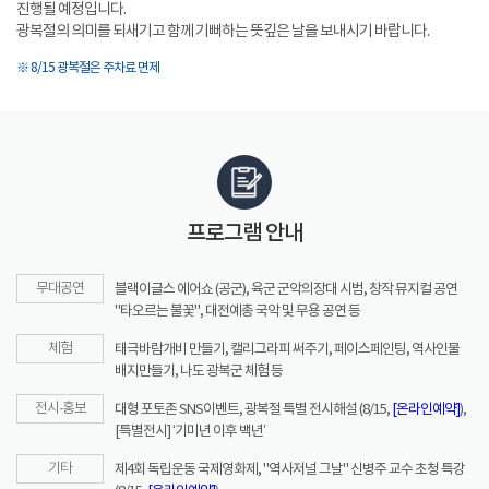
진행될 예정입니다.
광복절의 의미를 되새기고 함께 기뻐하는 뜻깊은 날을 보내시기 바랍니다.
※ 8/15 광복절은 주차료 면제
프로그램 안내
무대공연
블랙이글스 에어쇼 (공군), 육군 군악의장대 시범, 창작 뮤지컬 공연
"타오르는 불꽃", 대전예총 국악 및 무용 공연 등
체험
태극바람개비 만들기, 캘리그라피 써주기, 페이스페인팅, 역사인물
배지만들기, 나도 광복군 체험 등
전시·홍보
대형 포토존 SNS이벤트, 광복절 특별 전시해설 (8/15,
[온라인예약]
),
[특별전시] ‘기미년 이후 백년’
기타
제4회 독립운동 국제영화제, "역사저널 그날" 신병주 교수 초청 특강