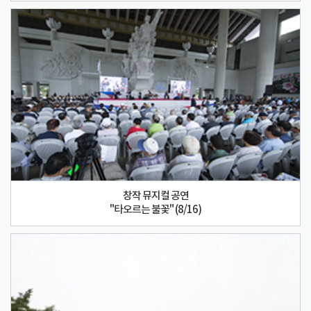
창작 뮤지컬 공연
"타오르는 불꽃" (8/16)