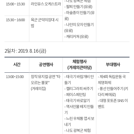
- 나도 광복군 체험
15:00 ~ 15:30
라인유스 오케스트라
- 팔찌 만들기 (유료)
- 마술종이 만들기 (유
료)
15:30 ~ 16:00
육군 군악의장대 시
- 나만의 모자 만들기
범
(유료)
- 캐리커쳐 (유료)
2일차 : 2019. 8. 16 (금)
체험행사
시간
공연행사
부대행사
(겨레의큰마당)
13:00~15:00
창작 뮤지컬 공연 "타
- 태극기 바람개비 만
- 제4회 독립운동 국
오르는 불꽃"
들기
제영화제
(겨레의집)
- 캘리그라피 써주기
- 풍선 만들어주기 (키
- 페이스페인팅
다리 삐에로)
- 태극기 바로알기
- 대형 포토존 SNS 이
- 역사인물 배지 만들
벤트
기
- 느린 우체통 엽서 보
내기
- 나도 광복군 체험