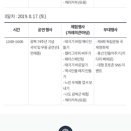
- 캐리커쳐 (유료)
3일차 : 2019. 8. 17. (토)
체험행사
시간
공연 행사
부대행사
(겨레의큰마당)
13:00~16:00
광복 74주년 기념
- 태극기 바람개비 만
- 제4회 독립운동 국
국악 및 무용 공연 (대
들기
제영화제
전예총)
- 캘리그라피 써주기
- 풍선 만들어주기 (키
- 페이스페인팅
다리 삐에로)
- 태극기 바로알기
- 대형 포토존 SNS 이
- 역사인물 배지 만들
벤트
기
- 느린 우체통 엽서 보
내기
- 나도 광복군 체험
- 캐리커쳐 (유료)