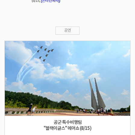
(8/15,
[온라인예약]
)
공연
공군 특수비행팀
"블랙이글스" 에어쇼 (8/15)