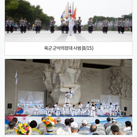
육군 군악의장대 시범 (8/15)