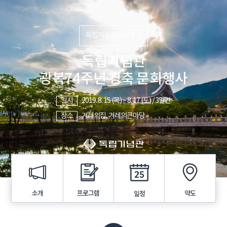
독립기념관 문화행사
독립기념관
광복74주년 경축 문화행사
일시
2019. 8. 15 (목) ~ 8. 17 (토) / 3일간
장소
겨레의집, 겨레의큰마당
프로그램
소개
약도
일정