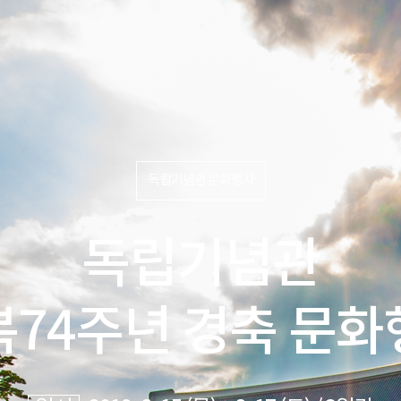
독립기념관 문화행사
독립기념관
복74주년 경축 문화