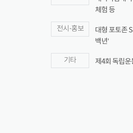
체험 등
전시·홍보
대형 포토존 S
백년’
기타
제4회 독립운동