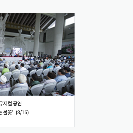
뮤지컬 공연
불꽃" (8/16)