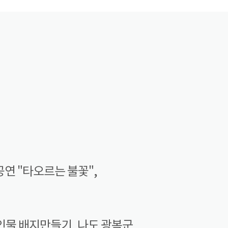
공연 "타오르는 불꽃",
인물 배지만들기, 나도 광복군