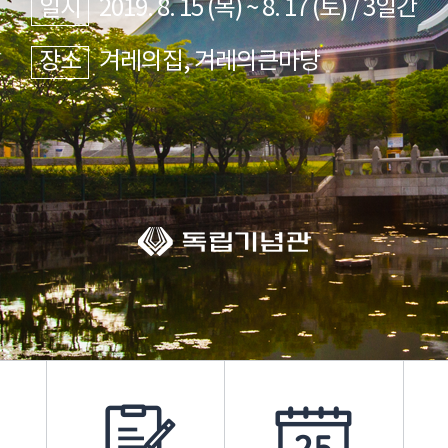
일시
2019. 8. 15 (목) ~ 8. 17 (토) / 3일간
장소
겨레의집, 겨레의큰마당