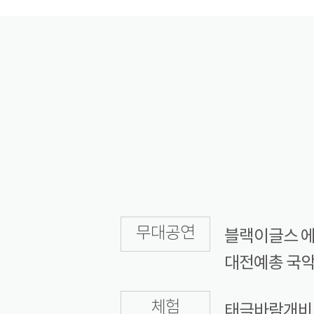
무대공연
블랙이글스 에어
대전예총 국악 
체험
태극바람개비 