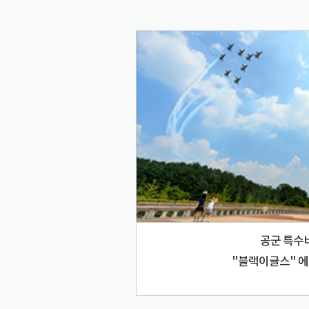
공군 특수
"블랙이글스" 에어