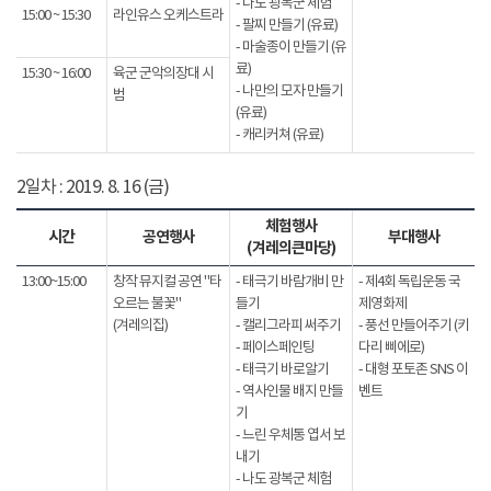
- 나도 광복군 체험
15:00 ~ 15:30
라인유스 오케스트라
- 팔찌 만들기 (유료)
- 마술종이 만들기 (유
료)
15:30 ~ 16:00
육군 군악의장대 시
- 나만의 모자 만들기
범
(유료)
- 캐리커쳐 (유료)
2일차 : 2019. 8. 16 (금)
체험행사
시간
공연행사
부대행사
(겨레의큰마당)
13:00~15:00
창작 뮤지컬 공연 "타
- 태극기 바람개비 만
- 제4회 독립운동 국
오르는 불꽃"
들기
제영화제
(겨레의집)
- 캘리그라피 써주기
- 풍선 만들어주기 (키
- 페이스페인팅
다리 삐에로)
- 태극기 바로알기
- 대형 포토존 SNS 이
- 역사인물 배지 만들
벤트
기
- 느린 우체통 엽서 보
내기
- 나도 광복군 체험