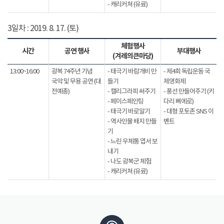
- 캐리커쳐 (유료)
3일차 : 2019. 8. 17. (토)
체험행사
시간
공연 행사
부대행사
(겨레의큰마당)
13:00~16:00
광복 74주년 기념
- 태극기 바람개비 만
- 제4회 독립운동 국
국악 및 무용 공연 (대
들기
제영화제
전예총)
- 캘리그라피 써주기
- 풍선 만들어주기 (키
- 페이스페인팅
다리 삐에로)
- 태극기 바로알기
- 대형 포토존 SNS 이
- 역사인물 배지 만들
벤트
기
- 느린 우체통 엽서 보
내기
- 나도 광복군 체험
- 캐리커쳐 (유료)