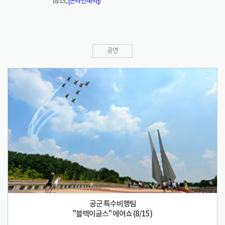
(8/15,
[온라인예약]
)
공연
공군 특수비행팀
"블랙이글스" 에어쇼 (8/15)