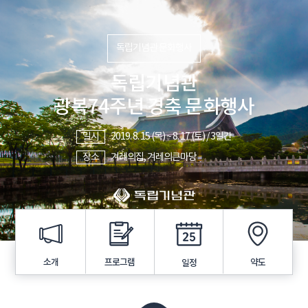
독립기념관 문화행사
독립기념관
광복74주년 경축 문화행사
일시
2019. 8. 15 (목) ~ 8. 17 (토) / 3일간
장소
겨레의집, 겨레의큰마당
프로그램
소개
약도
일정