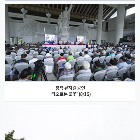
창작 뮤지컬 공연
"타오르는 불꽃" (8/16)