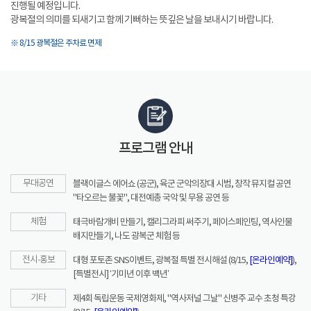
진행될 예정입니다.
광복절의 의미를 되새기고 함께 기뻐하는 뜻깊은 날을 보내시기 바랍니다.
※ 8/15 광복절은 주차료 면제
프로그램 안내
무대공연
블랙이글스 에어쇼 (공군), 육군 군악의장대 시범, 창작 뮤지컬 공연
"타오르는 불꽃", 대전예총 국악 및 무용 공연 등
체험
태극바람개비 만들기, 캘리그라피 써주기, 페이스페인팅, 역사인물
배지만들기, 나도 광복군 체험 등
전시·홍보
대형 포토존 SNS이벤트, 광복절 특별 전시해설 (8/15,
[온라인예약]
),
[특별전시] ‘기미년 이후 백년’
기타
제4회 독립운동 국제영화제, "역사저널 그날" 신병주 교수 초청 특강