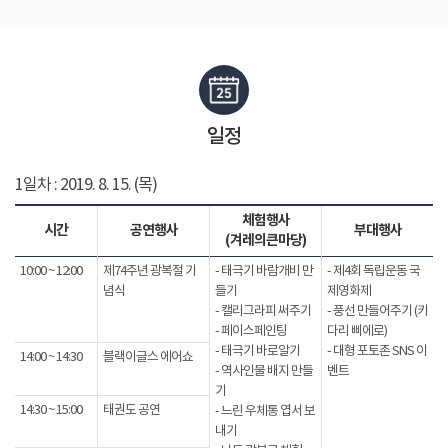
일정
1일차 : 2019. 8. 15. (목)
체험행사
시간
공연행사
부대행사
(겨레의큰마당)
10:00 ~ 12:00
제74주년 광복절 기
- 태극기 바람개비 만
- 제4회 독립운동 국
념식
들기
제영화제
- 캘리그라피 써주기
- 풍선 만들어주기 (키
- 페이스페인팅
다리 삐에로)
- 태극기 바로알기
- 대형 포토존 SNS 이
14:00 ~ 14:30
블랙이글스 에어쇼
- 역사인물 배지 만들
벤트
기
14:30 ~ 15:00
태권도 공연
- 느린 우체통 엽서 보
내기