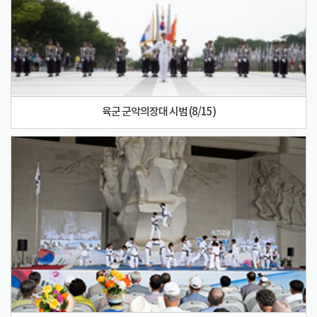
육군 군악의장대 시범 (8/15)