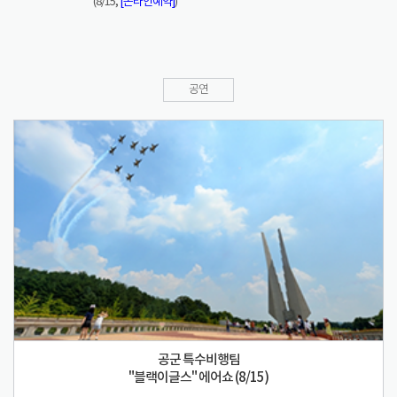
(8/15,
[온라인예약]
)
공연
공군 특수비행팀
"블랙이글스" 에어쇼 (8/15)