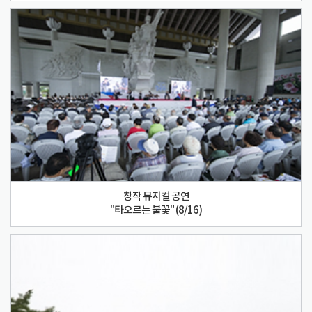
창작 뮤지컬 공연
"타오르는 불꽃" (8/16)