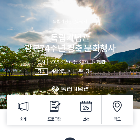
독립기념관 문화행사
독립기념관
광복74주년 경축 문화행사
일시
2019. 8. 15 (목) ~ 8. 17 (토) / 3일간
장소
겨레의집, 겨레의큰마당
프로그램
소개
약도
일정