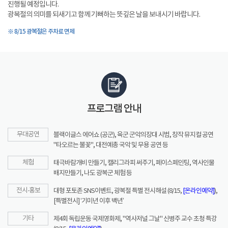
진행될 예정입니다.
광복절의 의미를 되새기고 함께 기뻐하는 뜻깊은 날을 보내시기 바랍니다.
※ 8/15 광복절은 주차료 면제
프로그램 안내
무대공연
블랙이글스 에어쇼 (공군), 육군 군악의장대 시범, 창작 뮤지컬 공연
"타오르는 불꽃", 대전예총 국악 및 무용 공연 등
체험
태극바람개비 만들기, 캘리그라피 써주기, 페이스페인팅, 역사인물
배지만들기, 나도 광복군 체험 등
전시·홍보
대형 포토존 SNS이벤트, 광복절 특별 전시해설 (8/15,
[온라인예약]
),
[특별전시] ‘기미년 이후 백년’
기타
제4회 독립운동 국제영화제, "역사저널 그날" 신병주 교수 초청 특강