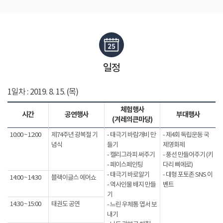
일정
1일차 : 2019. 8. 15. (목)
체험행사
시간
공연행사
부대행사
(겨레의큰마당)
10:00 ~ 12:00
제74주년 광복절 기
- 태극기 바람개비 만
- 제4회 독립운동 국
념식
들기
제영화제
- 캘리그라피 써주기
- 풍선 만들어주기 (키
- 페이스페인팅
다리 삐에로)
- 태극기 바로알기
- 대형 포토존 SNS 이
14:00 ~ 14:30
블랙이글스 에어쇼
- 역사인물 배지 만들
벤트
기
14:30 ~ 15:00
태권도 공연
- 느린 우체통 엽서 보
내기