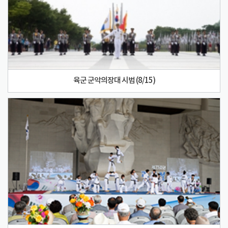
육군 군악의장대 시범 (8/15)