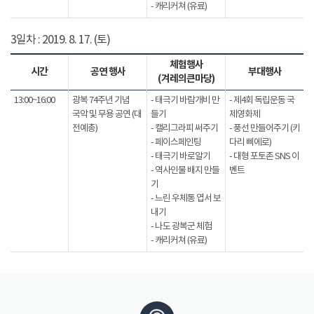
- 캐리커쳐 (유료)
3일차 : 2019. 8. 17. (토)
체험행사
시간
공연 행사
부대행사
(겨레의큰마당)
13:00~16:00
광복 74주년 기념
- 태극기 바람개비 만
- 제4회 독립운동 국
국악 및 무용 공연 (대
들기
제영화제
전예총)
- 캘리그라피 써주기
- 풍선 만들어주기 (키
- 페이스페인팅
다리 삐에로)
- 태극기 바로알기
- 대형 포토존 SNS 이
- 역사인물 배지 만들
벤트
기
- 느린 우체통 엽서 보
내기
- 나도 광복군 체험
- 캐리커쳐 (유료)