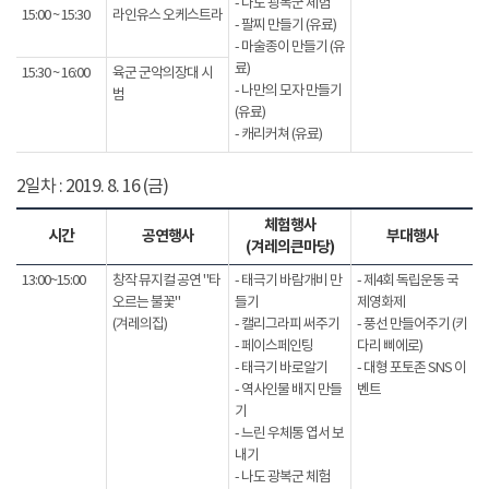
- 나도 광복군 체험
15:00 ~ 15:30
라인유스 오케스트라
- 팔찌 만들기 (유료)
- 마술종이 만들기 (유
료)
15:30 ~ 16:00
육군 군악의장대 시
- 나만의 모자 만들기
범
(유료)
- 캐리커쳐 (유료)
2일차 : 2019. 8. 16 (금)
체험행사
시간
공연행사
부대행사
(겨레의큰마당)
13:00~15:00
창작 뮤지컬 공연 "타
- 태극기 바람개비 만
- 제4회 독립운동 국
오르는 불꽃"
들기
제영화제
(겨레의집)
- 캘리그라피 써주기
- 풍선 만들어주기 (키
- 페이스페인팅
다리 삐에로)
- 태극기 바로알기
- 대형 포토존 SNS 이
- 역사인물 배지 만들
벤트
기
- 느린 우체통 엽서 보
내기
- 나도 광복군 체험