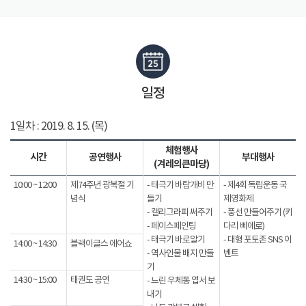
일정
1일차 : 2019. 8. 15. (목)
체험행사
시간
공연행사
부대행사
(겨레의큰마당)
10:00 ~ 12:00
제74주년 광복절 기
- 태극기 바람개비 만
- 제4회 독립운동 국
념식
들기
제영화제
- 캘리그라피 써주기
- 풍선 만들어주기 (키
- 페이스페인팅
다리 삐에로)
- 태극기 바로알기
- 대형 포토존 SNS 이
14:00 ~ 14:30
블랙이글스 에어쇼
- 역사인물 배지 만들
벤트
기
14:30 ~ 15:00
태권도 공연
- 느린 우체통 엽서 보
내기