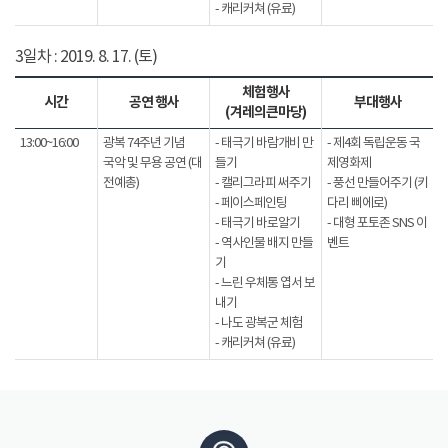
- 캐리커쳐 (유료)
3일차 : 2019. 8. 17. (토)
체험행사
시간
공연 행사
부대행사
(겨레의큰마당)
13:00~16:00
광복 74주년 기념
- 태극기 바람개비 만
- 제4회 독립운동 국
국악 및 무용 공연 (대
들기
제영화제
전예총)
- 캘리그라피 써주기
- 풍선 만들어주기 (키
- 페이스페인팅
다리 삐에로)
- 태극기 바로알기
- 대형 포토존 SNS 이
- 역사인물 배지 만들
벤트
기
- 느린 우체통 엽서 보
내기
- 나도 광복군 체험
- 캐리커쳐 (유료)