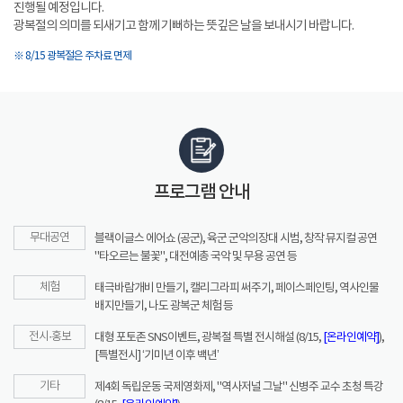
진행될 예정입니다.
광복절의 의미를 되새기고 함께 기뻐하는 뜻깊은 날을 보내시기 바랍니다.
※ 8/15 광복절은 주차료 면제
프로그램 안내
무대공연
블랙이글스 에어쇼 (공군), 육군 군악의장대 시범, 창작 뮤지컬 공연
"타오르는 불꽃", 대전예총 국악 및 무용 공연 등
체험
태극바람개비 만들기, 캘리그라피 써주기, 페이스페인팅, 역사인물
배지만들기, 나도 광복군 체험 등
전시·홍보
대형 포토존 SNS이벤트, 광복절 특별 전시해설 (8/15,
[온라인예약]
),
[특별전시] ‘기미년 이후 백년’
기타
제4회 독립운동 국제영화제, "역사저널 그날" 신병주 교수 초청 특강