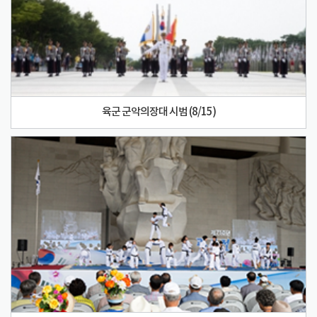
육군 군악의장대 시범 (8/15)