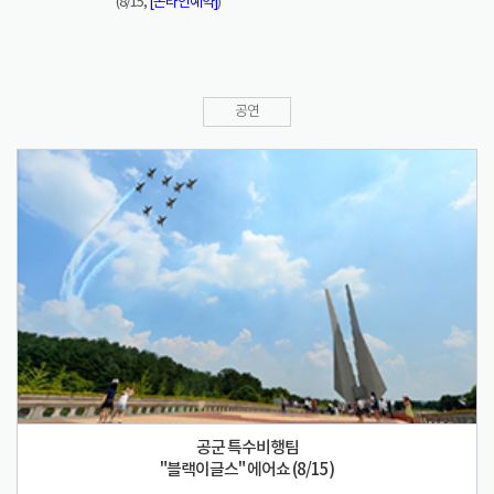
(8/15,
[온라인예약]
)
공연
공군 특수비행팀
"블랙이글스" 에어쇼 (8/15)