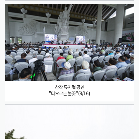
창작 뮤지컬 공연
"타오르는 불꽃" (8/16)