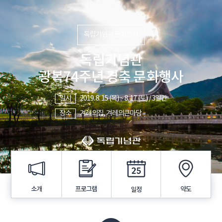
독립기념관 문화행사
독립기념관
광복74주년 경축 문화행사
일시
2019. 8. 15 (목) ~ 8. 17 (토) / 3일간
장소
겨레의집, 겨레의큰마당
프로그램
소개
약도
일정