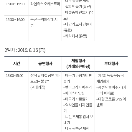
- 나도 광복군 체험
15:00 ~ 15:30
라인유스 오케스트라
- 팔찌 만들기 (유료)
- 마술종이 만들기 (유
료)
15:30 ~ 16:00
육군 군악의장대 시
- 나만의 모자 만들기
범
(유료)
- 캐리커쳐 (유료)
2일차 : 2019. 8. 16 (금)
체험행사
시간
공연행사
부대행사
(겨레의큰마당)
13:00~15:00
창작 뮤지컬 공연 "타
- 태극기 바람개비 만
- 제4회 독립운동 국
오르는 불꽃"
들기
제영화제
(겨레의집)
- 캘리그라피 써주기
- 풍선 만들어주기 (키
- 페이스페인팅
다리 삐에로)
- 태극기 바로알기
- 대형 포토존 SNS 이
- 역사인물 배지 만들
벤트
기
- 느린 우체통 엽서 보
내기
- 나도 광복군 체험