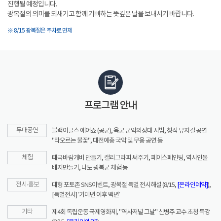
진행될 예정입니다.
광복절의 의미를 되새기고 함께 기뻐하는 뜻깊은 날을 보내시기 바랍니다.
※ 8/15 광복절은 주차료 면제
프로그램 안내
무대공연
블랙이글스 에어쇼 (공군), 육군 군악의장대 시범, 창작 뮤지컬 공연
"타오르는 불꽃", 대전예총 국악 및 무용 공연 등
체험
태극바람개비 만들기, 캘리그라피 써주기, 페이스페인팅, 역사인물
배지만들기, 나도 광복군 체험 등
전시·홍보
대형 포토존 SNS이벤트, 광복절 특별 전시해설 (8/15,
[온라인예약]
),
[특별전시] ‘기미년 이후 백년’
기타
제4회 독립운동 국제영화제, "역사저널 그날" 신병주 교수 초청 특강