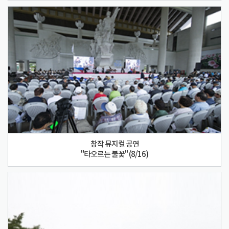
창작 뮤지컬 공연
"타오르는 불꽃" (8/16)