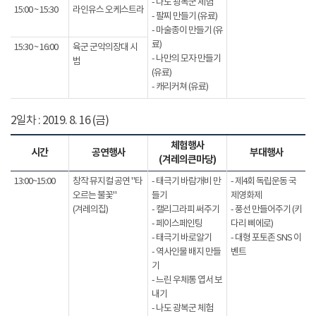
- 나도 광복군 체험
15:00 ~ 15:30
라인유스 오케스트라
- 팔찌 만들기 (유료)
- 마술종이 만들기 (유
료)
15:30 ~ 16:00
육군 군악의장대 시
- 나만의 모자 만들기
범
(유료)
- 캐리커쳐 (유료)
2일차 : 2019. 8. 16 (금)
체험행사
시간
공연행사
부대행사
(겨레의큰마당)
13:00~15:00
창작 뮤지컬 공연 "타
- 태극기 바람개비 만
- 제4회 독립운동 국
오르는 불꽃"
들기
제영화제
(겨레의집)
- 캘리그라피 써주기
- 풍선 만들어주기 (키
- 페이스페인팅
다리 삐에로)
- 태극기 바로알기
- 대형 포토존 SNS 이
- 역사인물 배지 만들
벤트
기
- 느린 우체통 엽서 보
내기
- 나도 광복군 체험