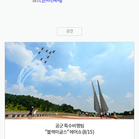
(8/15,
[온라인예약]
)
공연
공군 특수비행팀
"블랙이글스" 에어쇼 (8/15)