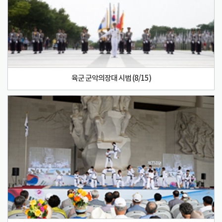
육군 군악의장대 시범 (8/15)