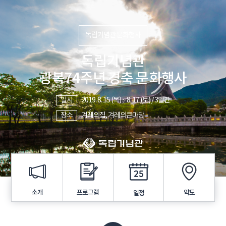
독립기념관 문화행사
독립기념관
광복74주년 경축 문화행사
일시
2019. 8. 15 (목) ~ 8. 17 (토) / 3일간
장소
겨레의집, 겨레의큰마당
프로그램
소개
약도
일정