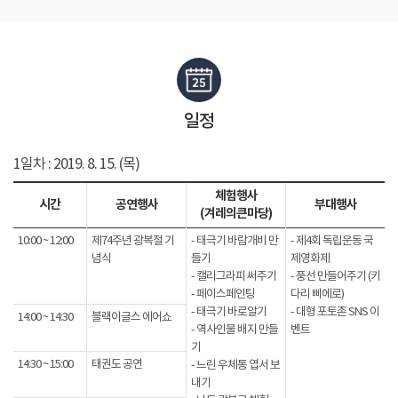
일정
1일차 : 2019. 8. 15. (목)
체험행사
시간
공연행사
부대행사
(겨레의큰마당)
10:00 ~ 12:00
제74주년 광복절 기
- 태극기 바람개비 만
- 제4회 독립운동 국
념식
들기
제영화제
- 캘리그라피 써주기
- 풍선 만들어주기 (키
- 페이스페인팅
다리 삐에로)
- 태극기 바로알기
- 대형 포토존 SNS 이
14:00 ~ 14:30
블랙이글스 에어쇼
- 역사인물 배지 만들
벤트
기
14:30 ~ 15:00
태권도 공연
- 느린 우체통 엽서 보
내기