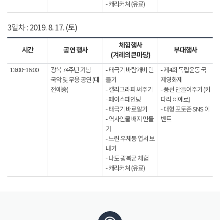
- 캐리커쳐 (유료)
3일차 : 2019. 8. 17. (토)
체험행사
시간
공연 행사
부대행사
(겨레의큰마당)
13:00~16:00
광복 74주년 기념
- 태극기 바람개비 만
- 제4회 독립운동 국
국악 및 무용 공연 (대
들기
제영화제
전예총)
- 캘리그라피 써주기
- 풍선 만들어주기 (키
- 페이스페인팅
다리 삐에로)
- 태극기 바로알기
- 대형 포토존 SNS 이
- 역사인물 배지 만들
벤트
기
- 느린 우체통 엽서 보
내기
- 나도 광복군 체험
- 캐리커쳐 (유료)