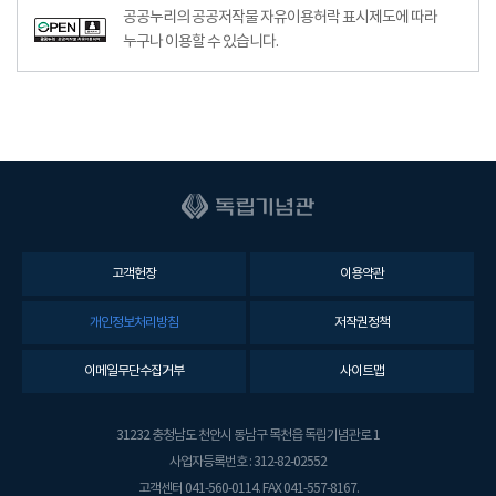
공공누리의 공공저작물 자유이용허락 표시제도에 따라
누구나 이용할 수 있습니다.
고객헌장
이용약관
개인정보처리방침
저작권정책
이메일무단수집거부
사이트맵
31232 충청남도 천안시 동남구 목천읍 독립기념관로 1
사업자등록번호 : 312-82-02552
고객센터 041-560-0114. FAX 041-557-8167.