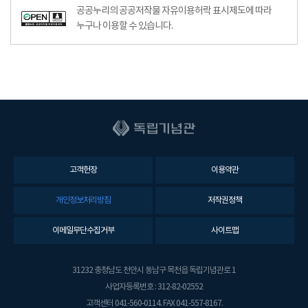
공공누리의 공공저작물 자유이용허락 표시제도에 따라
누구나 이용할 수 있습니다.
고객헌장
이용약관
개인정보처리방침
저작권정책
이메일무단수집거부
사이트맵
31232 충청남도 천안시 동남구 목천읍 독립기념관로 1
사업자등록번호 : 312-82-02552
고객센터 041-560-0114. FAX 041-557-8167.