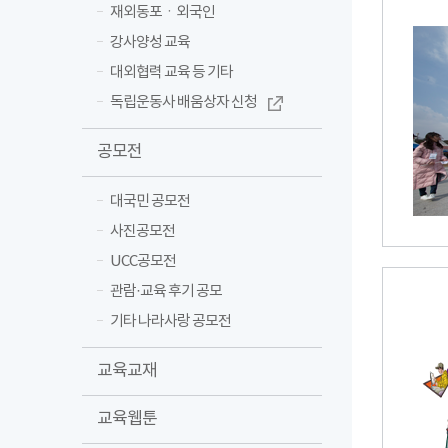
재외동포ㆍ외국인
강사양성 교육
대외협력 교육 등 기타
독립운동사 배움상자 신청
공모전
대국민 공모전
사진공모전
UCC공모전
관람·교육 후기 공모
기타 나라사랑 공모전
교육교재
교육웹툰