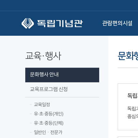
본문 바로가기
관람편의시설
교육·행사
문화
문화행사 안내
교육프로그램 신청
독립
교육일정
독립기
유·초·중등(개인)
중심
유·초·중등(단체)
일반인ㆍ전문가