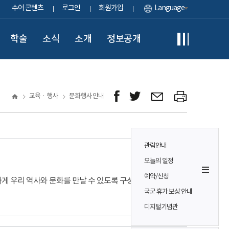
수어 콘텐츠
로그인
회원가입
Language
학술
소식
소개
정보공개
교육ㆍ행사
문화행사 안내
관람안내
오늘의 일정
예약/신청
 우리 역사와 문화를 만날 수 있도록 구성된 체험
국군 휴가 보상 안내
디지털기념관