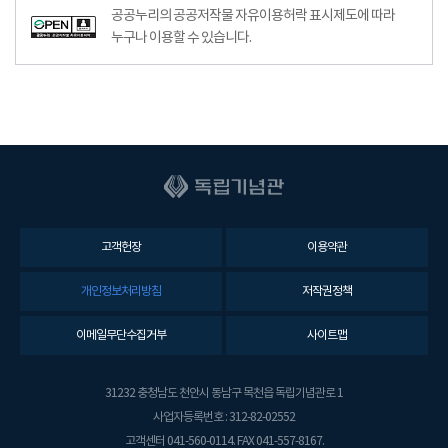
공공누리의 공공저작물 자유이용허락 표시제도에 따라
누구나 이용할 수 있습니다.
고객헌장
이용약관
개인정보처리방침
저작권정책
이메일무단수집거부
사이트맵
31232 충청남도 천안시 동남구 목천읍 독립기념관로 1
사업자등록번호 : 312-82-02552
고객센터 041-560-0114. FAX 041-557-8167.