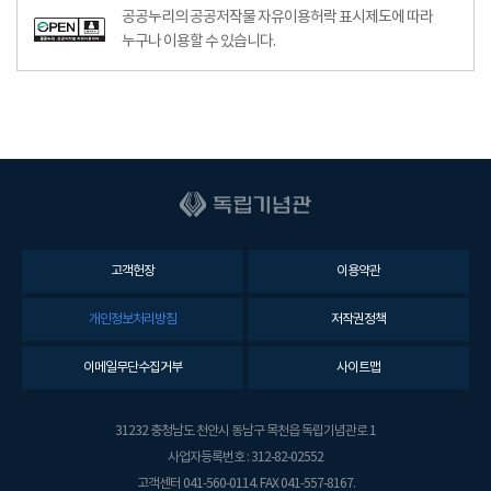
공공누리의 공공저작물 자유이용허락 표시제도에 따라
누구나 이용할 수 있습니다.
고객헌장
이용약관
개인정보처리방침
저작권정책
이메일무단수집거부
사이트맵
31232 충청남도 천안시 동남구 목천읍 독립기념관로 1
사업자등록번호 : 312-82-02552
고객센터 041-560-0114. FAX 041-557-8167.