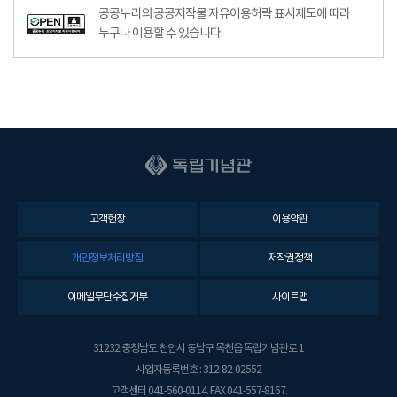
공공누리의 공공저작물 자유이용허락 표시제도에 따라
누구나 이용할 수 있습니다.
고객헌장
이용약관
개인정보처리방침
저작권정책
이메일무단수집거부
사이트맵
31232 충청남도 천안시 동남구 목천읍 독립기념관로 1
사업자등록번호 : 312-82-02552
고객센터 041-560-0114. FAX 041-557-8167.