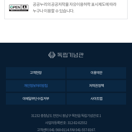
공공누리의 공공저작물 자유이용허락 표시제도에 따라
누구나 이용할 수 있습니다.
고객헌장
이용약관
개인정보처리방침
저작권정책
이메일무단수집거부
사이트맵
31232 충청남도 천안시 동남구 목천읍 독립기념관로 1
사업자등록번호 : 312-82-02552
고객센터 041-560-0114. FAX 041-557-8167.