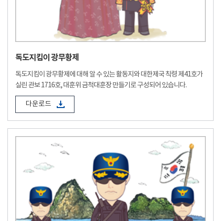
독도지킴이 광무황제
독도지킴이 광무황제에 대해 알 수 있는 활동지와 대한제국 칙령 제41호가
실린 관보 1716호, 대훈위 금척대훈장 만들기로 구성되어 있습니다.
다운로드