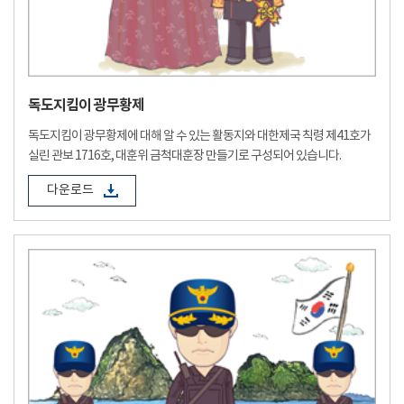
독도지킴이 광무황제
독도지킴이 광무황제에 대해 알 수 있는 활동지와 대한제국 칙령 제41호가
실린 관보 1716호, 대훈위 금척대훈장 만들기로 구성되어 있습니다.
다운로드