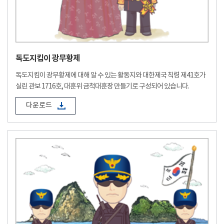
독도지킴이 광무황제
독도지킴이 광무황제에 대해 알 수 있는 활동지와 대한제국 칙령 제41호가
실린 관보 1716호, 대훈위 금척대훈장 만들기로 구성되어 있습니다.
다운로드