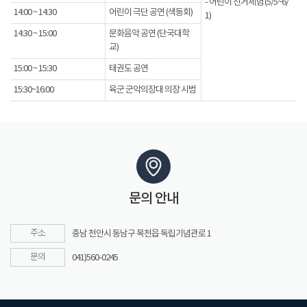
- 어린이 선거체험 (5/5~6/
14:00 ~ 14:30
어린이 극단 공연 (색동회)
1)
14:30 ~ 15:00
문화음악 공연 (단국대학
교)
15:00 ~ 15:30
태권도 공연
15:30~16:00
육군 군악의장대 의장 시범
문의 안내
주소
충남 천안시 동남구 목천읍 독립기념관로 1
문의
041)560-0245