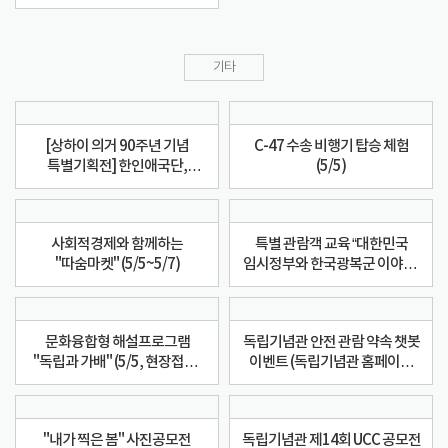
기타
[상하이 의거 90주년 기념
C-47 수송 비행기 탑승 체험
특별기획전] 한인애국단,
(5/5)
1932년 그들의 임무
사회적경제와 함께하는
특별 관람객 교육 “대한민국
"따숨마켓" (5/5~5/7)
임시정부와 한국광복군 이야기”
(5/5~5/8)
문화융합형 해설프로그램
독립기념관 안전 관람 약속 챗봇
"독립과 가배" (5/5, 현장접수,
이벤트 (독립기념관 홈페이지
커피드립백 증정)
메인화면 챗봇 이용)
"내가 찍은 봄" 사진공모전
독립기념관 제14회 UCC 공모전