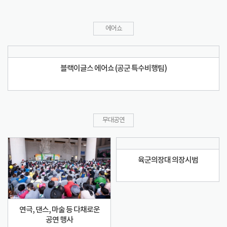
에어쇼
블랙이글스 에어쇼 (공군 특수비행팀)
무대공연
육군의장대 의장시범
연극, 댄스, 마술 등 다채로운
공연 행사