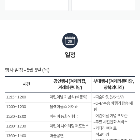
일정
행사 일정 - 5월 5일 (목)
공연행사(겨레의집,
부대행사(겨레의큰마당,
시간
겨레의큰마당)
광복의다리)
11:15 ~ 12:00
어린이날 기념식 (색동회)
- 따숨마켓 (5/5~5/7)
- C-47 수송 비행기 탑승 체
12:00 ~ 12:30
블랙이글스 에어쇼
험
- 어린이날 기념 포토존
12:30 ~ 13:00
어린이 동화 인형극
- 무료 사진인화 서비스
13:00 ~ 13:30
어린이 치어리딩 퍼포먼스
- 키다리 삐에로
- 석고마임
13:30 ~ 14:00
마술공연