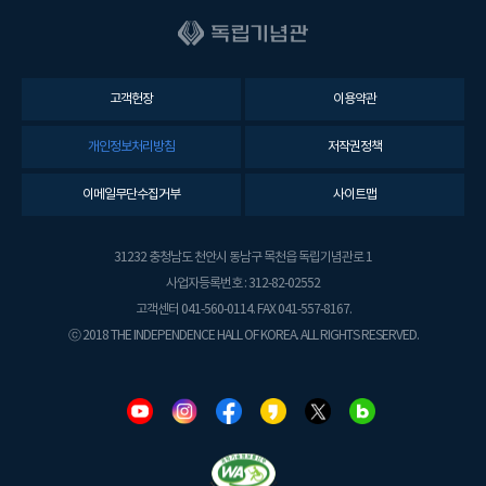
고객헌장
이용약관
개인정보처리방침
저작권정책
이메일무단수집거부
사이트맵
31232 충청남도 천안시 동남구 목천읍 독립기념관로 1
사업자등록번호 : 312-82-02552
고객센터 041-560-0114. FAX 041-557-8167.
ⓒ 2018 THE INDEPENDENCE HALL OF KOREA. ALL RIGHTS RESERVED.