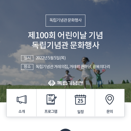
독립기념관 문화행사
제100회 어린이날 기념
독립기념관 문화행사
일시
2022년 5월 5일(목)
장소
독립기념관 겨레의집, 겨레의 큰마당, 광복의다리
프로그램
소개
문의
일정