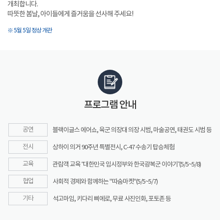
개최합니다.
따뜻한 봄날, 아이들에게 즐거움을 선사해 주세요!
※ 5월 5일 정상 개관
프로그램 안내
공연
블랙이글스 에어쇼, 육군 의장대 의장 시범, 마술공연, 태권도 시범 등
전시
상하이 의거 90주년 특별전시, C-47 수송기 탑승체험
교육
관람객 교육 “대한민국 임시정부와 한국광복군 이야기”(5/5~5/8)
협업
사회적 경제와 함께하는 "따숨마켓"(5/5~5/7)
기타
석고마임, 키다리 삐에로, 무료 사진인화, 포토존 등