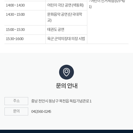
- 어린이 선거체험 (5/5~6/
14:00 ~ 14:30
어린이 극단 공연 (색동회)
1)
14:30 ~ 15:00
문화음악 공연 (단국대학
교)
15:00 ~ 15:30
태권도 공연
15:30~16:00
육군 군악의장대 의장 시범
문의 안내
주소
충남 천안시 동남구 목천읍 독립기념관로 1
문의
041)560-0245