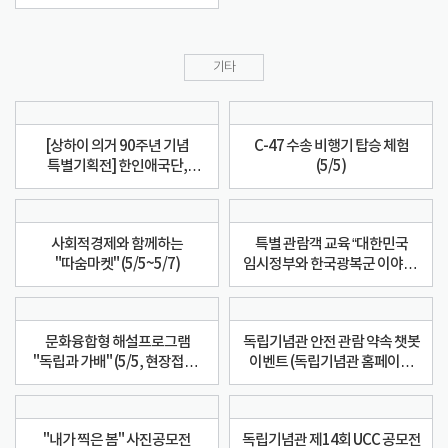
기타
[상하이 의거 90주년 기념
C-47 수송 비행기 탑승 체험
특별기획전] 한인애국단,
(5/5)
1932년 그들의 임무
사회적경제와 함께하는
특별 관람객 교육 “대한민국
"따숨마켓" (5/5~5/7)
임시정부와 한국광복군 이야기”
(5/5~5/8)
문화융합형 해설프로그램
독립기념관 안전 관람 약속 챗봇
"독립과 가배" (5/5, 현장접수,
이벤트 (독립기념관 홈페이지
커피드립백 증정)
메인화면 챗봇 이용)
"내가 찍은 봄" 사진공모전
독립기념관 제14회 UCC 공모전