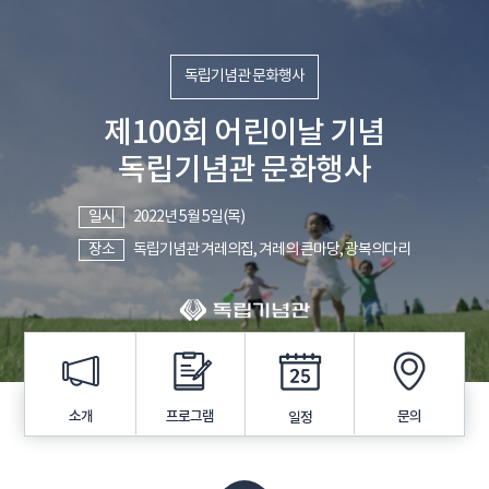
독립기념관 문화행사
제100회 어린이날 기념
독립기념관 문화행사
일시
2022년 5월 5일(목)
장소
독립기념관 겨레의집, 겨레의 큰마당, 광복의다리
프로그램
소개
문의
일정