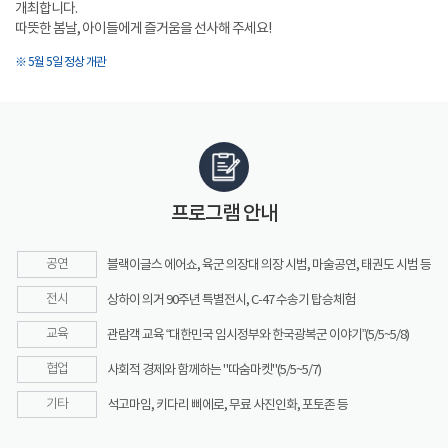
개최합니다.
따뜻한 봄날, 아이들에게 즐거움을 선사해 주세요!
※ 5월 5일 정상 개관
프로그램 안내
공연
블랙이글스 에어쇼, 육군 의장대 의장 시범, 마술공연, 태권도 시범 등
전시
상하이 의거 90주년 특별전시, C-47 수송기 탑승체험
교육
관람객 교육 “대한민국 임시정부와 한국광복군 이야기”(5/5~5/8)
협업
사회적 경제와 함께하는 "따숨마켓"(5/5~5/7)
기타
석고마임, 키다리 삐에로, 무료 사진인화, 포토존 등