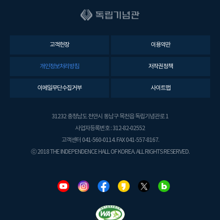
고객헌장
이용약관
개인정보처리방침
저작권정책
이메일무단수집거부
사이트맵
31232 충청남도 천안시 동남구 목천읍 독립기념관로 1
사업자등록번호 : 312-82-02552
고객센터 041-560-0114. FAX 041-557-8167.
ⓒ 2018 THE INDEPENDENCE HALL OF KOREA. ALL RIGHTS RESERVED.