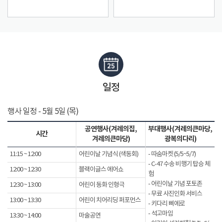
일정
행사 일정 - 5월 5일 (목)
공연행사(겨레의집,
부대행사(겨레의큰마당,
시간
겨레의큰마당)
광복의다리)
11:15 ~ 12:00
어린이날 기념식 (색동회)
- 따숨마켓 (5/5~5/7)
- C-47 수송 비행기 탑승 체
12:00 ~ 12:30
블랙이글스 에어쇼
험
- 어린이날 기념 포토존
12:30 ~ 13:00
어린이 동화 인형극
- 무료 사진인화 서비스
13:00 ~ 13:30
어린이 치어리딩 퍼포먼스
- 키다리 삐에로
- 석고마임
13:30 ~ 14:00
마술공연