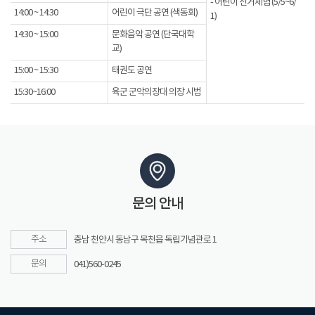
- 어린이 선거체험 (5/5~6/
14:00 ~ 14:30
어린이 극단 공연 (색동회)
1)
14:30 ~ 15:00
문화음악 공연 (단국대학
교)
15:00 ~ 15:30
태권도 공연
15:30~16:00
육군 군악의장대 의장 시범
문의 안내
주소
충남 천안시 동남구 목천읍 독립기념관로 1
문의
041)560-0245