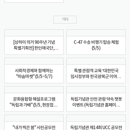
기타
[상하이 의거 90주년 기념
C-47 수송 비행기 탑승 체험
특별기획전] 한인애국단,
(5/5)
1932년 그들의 임무
사회적경제와 함께하는
특별 관람객 교육 “대한민국
"따숨마켓" (5/5~5/7)
임시정부와 한국광복군 이야기”
(5/5~5/8)
문화융합형 해설프로그램
독립기념관 안전 관람 약속 챗봇
"독립과 가배" (5/5, 현장접수,
이벤트 (독립기념관 홈페이지
커피드립백 증정)
메인화면 챗봇 이용)
"내가 찍은 봄" 사진공모전
독립기념관 제14회 UCC 공모전