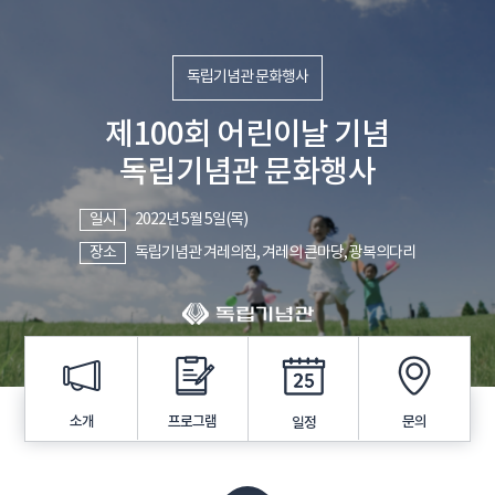
독립기념관 문화행사
제100회 어린이날 기념
독립기념관 문화행사
일시
2022년 5월 5일(목)
장소
독립기념관 겨레의집, 겨레의 큰마당, 광복의다리
프로그램
소개
문의
일정