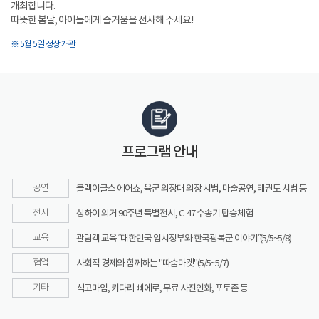
개최합니다.
따뜻한 봄날, 아이들에게 즐거움을 선사해 주세요!
※ 5월 5일 정상 개관
프로그램 안내
공연
블랙이글스 에어쇼, 육군 의장대 의장 시범, 마술공연, 태권도 시범 등
전시
상하이 의거 90주년 특별전시, C-47 수송기 탑승체험
교육
관람객 교육 “대한민국 임시정부와 한국광복군 이야기”(5/5~5/8)
협업
사회적 경제와 함께하는 "따숨마켓"(5/5~5/7)
기타
석고마임, 키다리 삐에로, 무료 사진인화, 포토존 등