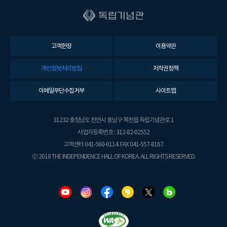
고객헌장
이용약관
개인정보처리방침
저작권정책
이메일무단수집거부
사이트맵
31232 충청남도 천안시 동남구 목천읍 독립기념관로 1
사업자등록번호 : 312-82-02552
고객센터 041-560-0114. FAX 041-557-8167.
ⓒ 2018 THE INDEPENDENCE HALL OF KOREA. ALL RIGHTS RESERVED.