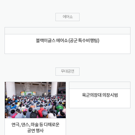
에어쇼
블랙이글스 에어쇼 (공군 특수비행팀)
무대공연
육군의장대 의장시범
연극, 댄스, 마술 등 다채로운
공연 행사