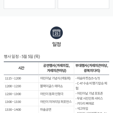
일정
행사 일정 - 5월 5일 (목)
공연행사(겨레의집,
부대행사(겨레의큰마당,
시간
겨레의큰마당)
광복의다리)
11:15 ~ 12:00
어린이날 기념식 (색동회)
- 따숨마켓 (5/5~5/7)
- C-47 수송 비행기 탑승 체
12:00 ~ 12:30
블랙이글스 에어쇼
험
- 어린이날 기념 포토존
12:30 ~ 13:00
어린이 동화 인형극
- 무료 사진인화 서비스
13:00 ~ 13:30
어린이 치어리딩 퍼포먼스
- 키다리 삐에로
- 석고마임
13:30 ~ 14:00
마술공연