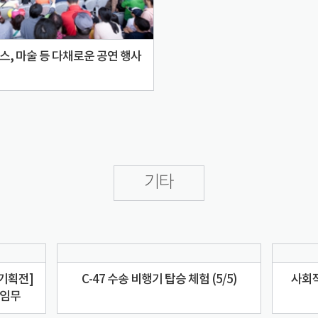
댄스, 마술 등 다채로운 공연 행사
기타
별기획전]
C-47 수송 비행기 탑승 체험 (5/5)
사회
 임무