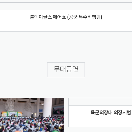
블랙이글스 에어쇼 (공군 특수비행팀)
무대공연
육군의장대 의장시범