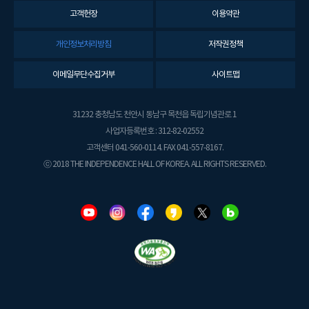
고객헌장
이용약관
개인정보처리방침
저작권정책
이메일무단수집거부
사이트맵
31232 충청남도 천안시 동남구 목천읍 독립기념관로 1
사업자등록번호 : 312-82-02552
고객센터 041-560-0114. FAX 041-557-8167.
ⓒ 2018 THE INDEPENDENCE HALL OF KOREA. ALL RIGHTS RESERVED.