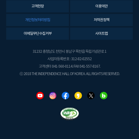
고객헌장
이용약관
개인정보처리방침
저작권정책
이메일무단수집거부
사이트맵
31232 충청남도 천안시 동남구 목천읍 독립기념관로 1
사업자등록번호 : 312-82-02552
고객센터 041-560-0114. FAX 041-557-8167.
ⓒ 2018 THE INDEPENDENCE HALL OF KOREA. ALL RIGHTS RESERVED.