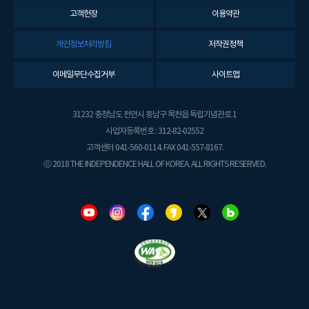
고객헌장
이용약관
개인정보처리방침
저작권정책
이메일무단수집거부
사이트맵
31232 충청남도 천안시 동남구 목천읍 독립기념관로 1
사업자등록번호 : 312-82-02552
고객센터 041-560-0114. FAX 041-557-8167.
ⓒ 2018 THE INDEPENDENCE HALL OF KOREA. ALL RIGHTS RESERVED.