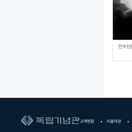
안수산(S
고객헌장
이용약관