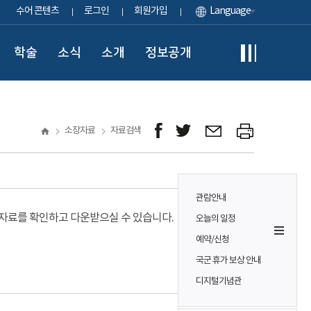
수어 콘텐츠
로그인
회원가입
Language
학술
소식
소개
정보공개
소장자료
자료검색
관람안내
료를 확인하고 다운받으실 수 있습니다.
오늘의 일정
예약/신청
국군 휴가 보상 안내
디지털기념관