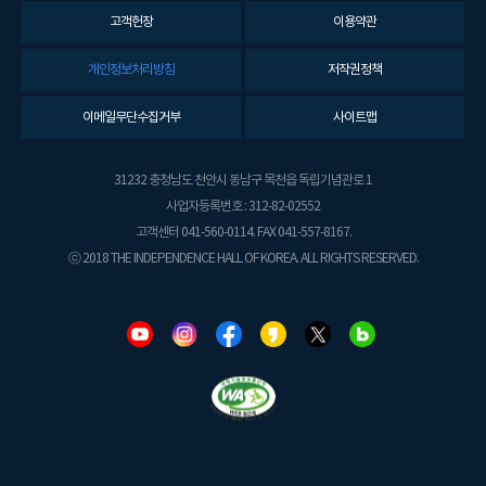
고객헌장
이용약관
개인정보처리방침
저작권정책
이메일무단수집거부
사이트맵
31232 충청남도 천안시 동남구 목천읍 독립기념관로 1
사업자등록번호 : 312-82-02552
고객센터 041-560-0114. FAX 041-557-8167.
ⓒ 2018 THE INDEPENDENCE HALL OF KOREA. ALL RIGHTS RESERVED.