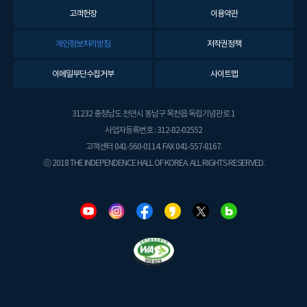
고객헌장
이용약관
개인정보처리방침
저작권정책
이메일무단수집거부
사이트맵
31232 충청남도 천안시 동남구 목천읍 독립기념관로 1
사업자등록번호 : 312-82-02552
고객센터 041-560-0114. FAX 041-557-8167.
ⓒ 2018 THE INDEPENDENCE HALL OF KOREA. ALL RIGHTS RESERVED.