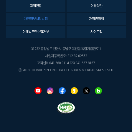
고객헌장
이용약관
개인정보처리방침
저작권정책
이메일무단수집거부
사이트맵
31232 충청남도 천안시 동남구 목천읍 독립기념관로 1
사업자등록번호 : 312-82-02552
고객센터 041-560-0114. FAX 041-557-8167.
ⓒ 2018 THE INDEPENDENCE HALL OF KOREA. ALL RIGHTS RESERVED.