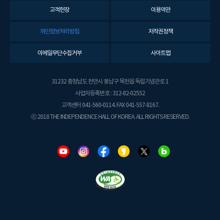
고객헌장
이용약관
개인정보처리방침
저작권정책
이메일무단수집거부
사이트맵
31232 충청남도 천안시 동남구 목천읍 독립기념관로 1
사업자등록번호 : 312-82-02552
고객센터 041-560-0114. FAX 041-557-8167.
ⓒ 2018 THE INDEPENDENCE HALL OF KOREA. ALL RIGHTS RESERVED.