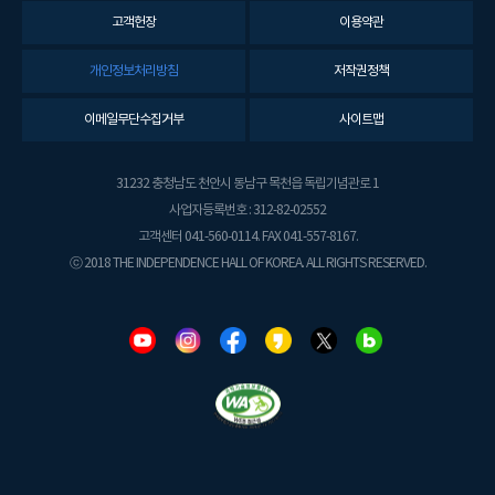
고객헌장
이용약관
개인정보처리방침
저작권정책
이메일무단수집거부
사이트맵
31232 충청남도 천안시 동남구 목천읍 독립기념관로 1
사업자등록번호 : 312-82-02552
고객센터 041-560-0114. FAX 041-557-8167.
ⓒ 2018 THE INDEPENDENCE HALL OF KOREA. ALL RIGHTS RESERVED.