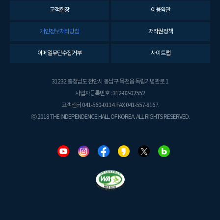
고객헌장
이용약관
개인정보처리방침
저작권정책
이메일무단수집거부
사이트맵
31232 충청남도 천안시 동남구 목천읍 독립기념관로 1
사업자등록번호 : 312-82-02552
고객센터 041-560-0114. FAX 041-557-8167.
ⓒ 2018 THE INDEPENDENCE HALL OF KOREA. ALL RIGHTS RESERVED.